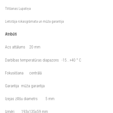
Tīrīšanas Lupatiņa
Lietotāja rokasgrāmata un mūža garantija
Atribūti
Acs attālums
20 mm
Darbības temperatūras diapazons
-15...+40 ° C
Fokusēšana
centrālā
Garantija
mūža garantija
Izejas zīlīšu diametrs
5 mm
Izmēri
193x135x59 mm