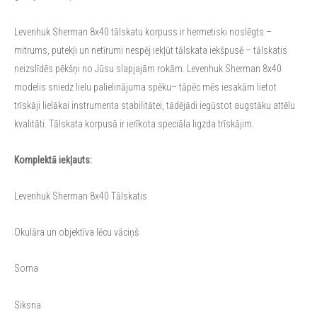
Levenhuk Sherman 8x40 tālskatu korpuss ir hermetiski noslēgts –
mitrums, putekļi un netīrumi nespēj iekļūt tālskata iekšpusē – tālskatis
neizslīdēs pēkšņi no Jūsu slapjajām rokām. Levenhuk Sherman 8x40
modelis sniedz lielu palielinājuma spēku– tāpēc mēs iesakām lietot
trīskāji lielākai instrumenta stabilitātei, tādējādi iegūstot augstāku attēlu
kvalitāti. Tālskata korpusā ir ierīkota speciāla ligzda trīskājim.
Komplektā iekļauts:
Levenhuk Sherman 8x40 Tālskatis
Okulāra un objektīva lēcu vāciņš
Soma
Siksna