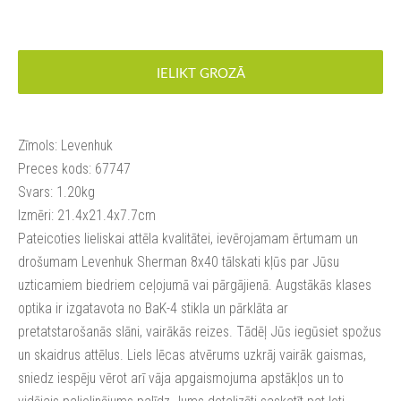
IELIKT GROZĀ
Zīmols: Levenhuk
Preces kods: 67747
Svars: 1.20kg
Izmēri: 21.4x21.4x7.7cm
Pateicoties lieliskai attēla kvalitātei, ievērojamam ērtumam un
drošumam Levenhuk Sherman 8x40 tālskati kļūs par Jūsu
uzticamiem biedriem ceļojumā vai pārgājienā. Augstākās klases
optika ir izgatavota no BaK-4 stikla un pārklāta ar
pretatstarošanās slāni, vairākās reizes. Tādēļ Jūs iegūsiet spožus
un skaidrus attēlus. Liels lēcas atvērums uzkrāj vairāk gaismas,
sniedz iespēju vērot arī vāja apgaismojuma apstākļos un to