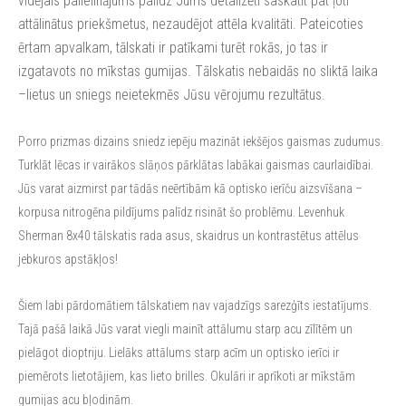
vidējais palielinājums palīdz Jums detalizēti saskatīt pat ļoti
attālinātus priekšmetus, nezaudējot attēla kvalitāti. Pateicoties
ērtam apvalkam, tālskati ir patīkami turēt rokās, jo tas ir
izgatavots no mīkstas gumijas. Tālskatis nebaidās no sliktā laika
–lietus un sniegs neietekmēs Jūsu vērojumu rezultātus.
Porro prizmas dizains sniedz iepēju mazināt iekšējos gaismas zudumus.
Turklāt lēcas ir vairākos slāņos pārklātas labākai gaismas caurlaidībai.
Jūs varat aizmirst par tādās neērtībām kā optisko ierīču aizsvīšana –
korpusa nitrogēna pildījums palīdz risināt šo problēmu. Levenhuk
Sherman 8x40 tālskatis rada asus, skaidrus un kontrastētus attēlus
jebkuros apstākļos!
Šiem labi pārdomātiem tālskatiem nav vajadzīgs sarezģīts iestatījums.
Tajā pašā laikā Jūs varat viegli mainīt attālumu starp acu zīlītēm un
pielāgot dioptriju. Lielāks attālums starp acīm un optisko ierīci ir
piemērots lietotājiem, kas lieto brilles. Okulāri ir aprīkoti ar mīkstām
gumijas acu bļodinām.