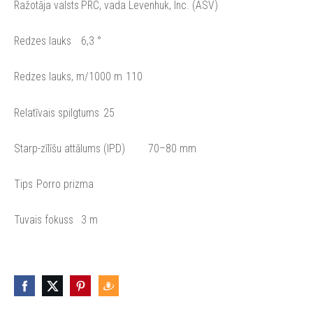
Ražotāja valsts
PRC, vada Levenhuk, Inc. (ASV)
Redzes lauks
6,3 °
Redzes lauks, m/1000 m
110
Relatīvais spilgtums
25
Starp-zīlīšu attālums (IPD)
70–80 mm
Tips
Porro prizma
Tuvais fokuss
3 m