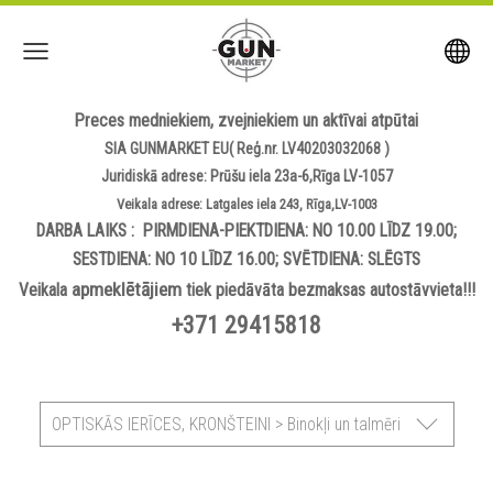
Preces medniekiem, zvejniekiem un aktīvai atpūtai
SIA GUNMARKET EU( Reģ.nr. LV40203032068 )
Juridiskā adrese: Prūšu iela 23a-6,Rīga LV-1057
Veikala adrese: Latgales iela 243, Rīga,LV-1003
DARBA LAIKS : PIRMDIENA-PIEKTDIENA: NO 10.00 LĪDZ 19.00;
SESTDIENA: NO 10 LĪDZ 16.00; SVĒTDIENA: SLĒGTS
apmeklētājiem
Veikala
tiek piedāvāta bezmaksas autostāvvieta!!!
+371 29415818
OPTISKĀS IERĪCES, KRONŠTEINI > Binokļi un talmēri