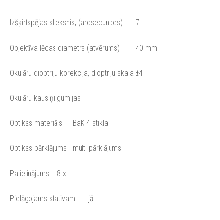
Izšķirtspējas slieksnis, (arcsecundes)
7
Objektīva lēcas diametrs (atvērums)
40 mm
Okulāru dioptriju korekcija, dioptriju skala
±4
Okulāru kausiņi
gumijas
Optikas materiāls
BaK-4 stikla
Optikas pārklājums
multi-pārklājums
Palielinājums
8 x
Pielāgojams statīvam
jā