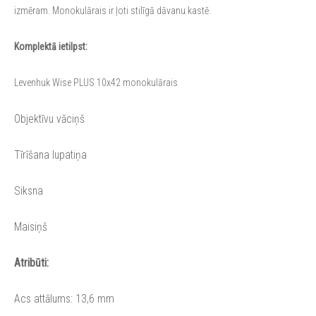
izmēram. Monokulārais ir ļoti stilīgā dāvanu kastē.
Komplektā ietilpst:
Levenhuk Wise PLUS 10x42 monokulārais
Objektīvu vāciņš
Tīrīšana lupatiņa
Siksna
Maisiņš
Atribūti:
Acs attālums: 13,6 mm