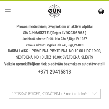
Preces medniekiem, zvejniekiem un aktīvai atpūtai
SIA GUNMARKET EU( Reģ.nr. LV40203032068 )
Juridiskā adrese: Prūšu iela 23a-6,Rīga LV-1057
Veikala adrese: Latgales iela 243, Rīga,LV-1003
DARBA LAIKS : PIRMDIENA-PIEKTDIENA: NO 10.00 LĪDZ 19.00;
SESTDIENA: NO 10 LĪDZ 16.00; SVĒTDIENA: SLĒGTS
apmeklētājiem
Veikala
tiek piedāvāta bezmaksas autostāvvieta!!!
+371 29415818
OPTISKĀS IERĪCES, KRONŠTEINI > Binokļi un talmēri