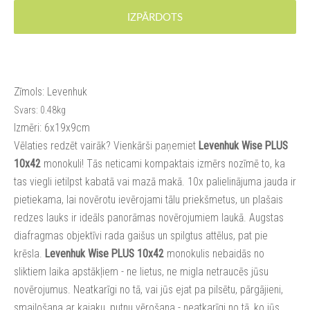
IZPĀRDOTS
Zīmols: Levenhuk
Svars: 0.48kg
Izmēri: 6x19x9cm
Vēlaties redzēt vairāk? Vienkārši paņemiet
Levenhuk Wise PLUS
10x42
monokuli! Tās neticami kompaktais izmērs nozīmē to, ka
tas viegli ietilpst kabatā vai mazā makā. 10x palielinājuma jauda ir
pietiekama, lai novērotu ievērojami tālu priekšmetus, un plašais
redzes lauks ir ideāls panorāmas novērojumiem laukā. Augstas
diafragmas objektīvi rada gaišus un spilgtus attēlus, pat pie
krēsla.
Levenhuk Wise PLUS 10x42
monokulis nebaidās no
sliktiem laika apstākļiem - ne lietus, ne migla netraucēs jūsu
novērojumus. Neatkarīgi no tā, vai jūs ejat pa pilsētu, pārgājieni,
smaiļošana ar kajaku, putnu vērošana - neatkarīgi no tā, ko jūs