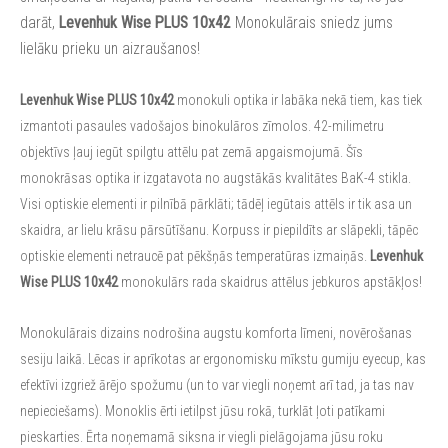
darāt,
Levenhuk Wise PLUS 10x42
Monokulārais sniedz jums
lielāku prieku un aizraušanos!
Levenhuk Wise PLUS 10x42
monokuli optika ir labāka nekā tiem, kas tiek
izmantoti pasaules vadošajos binokulāros zīmolos. 42-milimetru
objektīvs ļauj iegūt spilgtu attēlu pat zemā apgaismojumā. Šīs
monokrāsas optika ir izgatavota no augstākās kvalitātes BaK-4 stikla.
Visi optiskie elementi ir pilnībā pārklāti; tādēļ iegūtais attēls ir tik asa un
skaidra, ar lielu krāsu pārsūtīšanu. Korpuss ir piepildīts ar slāpekli, tāpēc
optiskie elementi netraucē pat pēkšņās temperatūras izmaiņās.
Levenhuk
Wise PLUS 10x42
monokulārs rada skaidrus attēlus jebkuros apstākļos!
Monokulārais dizains nodrošina augstu komforta līmeni, novērošanas
sesiju laikā. Lēcas ir aprīkotas ar ergonomisku mīkstu gumiju eyecup, kas
efektīvi izgriež ārējo spožumu (un to var viegli noņemt arī tad, ja tas nav
nepieciešams). Monoklis ērti ietilpst jūsu rokā, turklāt ļoti patīkami
pieskarties. Ērta noņemamā siksna ir viegli pielāgojama jūsu roku