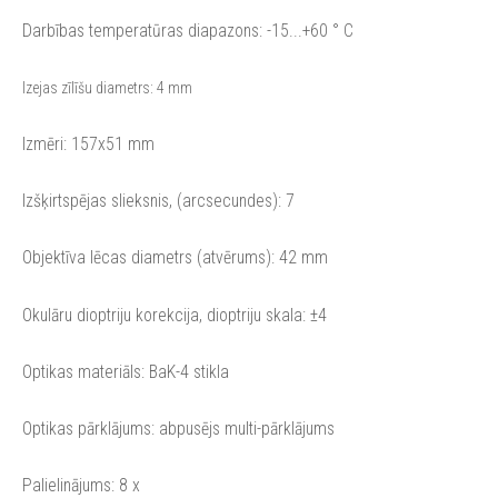
Darbības temperatūras diapazons: -15...+60 ° C
Izejas zīlīšu diametrs:
4 mm
Izmēri: 157x51 mm
Izšķirtspējas slieksnis, (arcsecundes): 7
Objektīva lēcas diametrs (atvērums): 42 mm
Okulāru dioptriju korekcija, dioptriju skala: ±4
Optikas materiāls: BaK-4 stikla
Optikas pārklājums: abpusējs multi-pārklājums
Palielinājums: 8 x