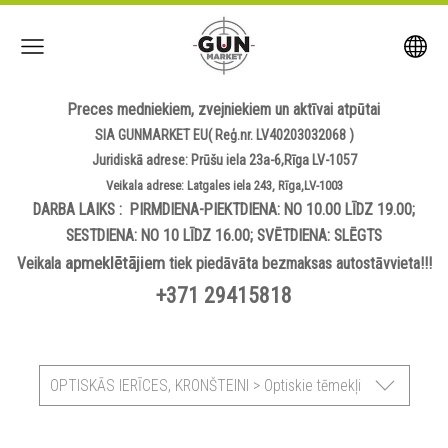
Preces medniekiem, zvejniekiem un aktīvai atpūtai
SIA GUNMARKET EU( Reģ.nr. LV40203032068 )
Juridiskā adrese: Prūšu iela 23a-6,Rīga LV-1057
Veikala adrese: Latgales iela 243, Rīga,LV-1003
DARBA LAIKS : PIRMDIENA-PIEKTDIENA: NO 10.00 LĪDZ 19.00;
SESTDIENA: NO 10 LĪDZ 16.00; SVĒTDIENA: SLĒGTS
apmeklētājiem
Veikala
tiek piedāvāta bezmaksas autostāvvieta!!!
+371 29415818
OPTISKĀS IERĪCES, KRONŠTEINI > Optiskie tēmekļi