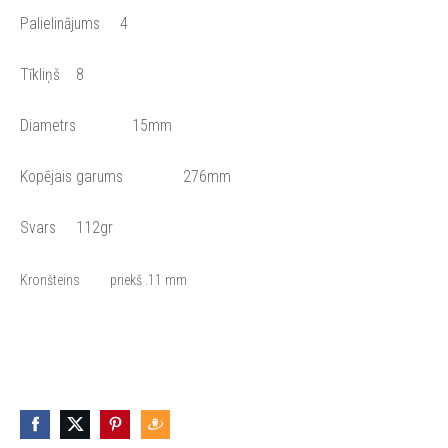
Palielinājums 4
Tīkliņš 8
Diametrs 15mm
Kopējais garums 276mm
Svars 112gr
Kronšteins
priekš .11 mm