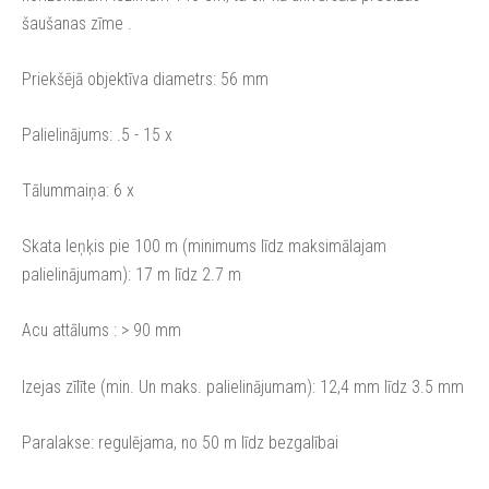
šaušanas zīme .
Priekšējā objektīva diametrs: 56 mm
Palielinājums: .5 - 15 x
Tālummaiņa: 6 x
Skata leņķis pie 100 m (minimums līdz maksimālajam
palielinājumam): 17 m līdz 2.7 m
Acu attālums : > 90 mm
Izejas zīlīte (min. Un maks. palielinājumam): 12,4 mm līdz 3.5 mm
Paralakse: regulējama, no 50 m līdz bezgalībai