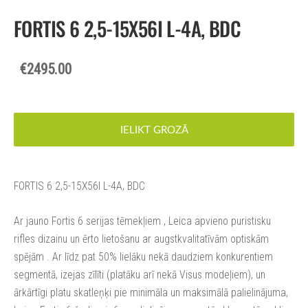
FORTIS 6 2,5-15X56I L-4A, BDC
€2495.00
IELIKT GROZĀ
FORTIS 6 2,5-15X56I L-4A, BDC
Ar jauno Fortis 6 serijas tēmekļiem , Leica apvieno puristisku
rifles dizainu un ērto lietošanu ar augstkvalitatīvām optiskām
spējām . Ar līdz pat 50% lielāku nekā daudziem konkurentiem
segmentā, izejas zīlīti (platāku arī nekā Visus modeļiem), un
ārkārtīgi platu skatleņķi pie minimāla un maksimālā palielinājuma,