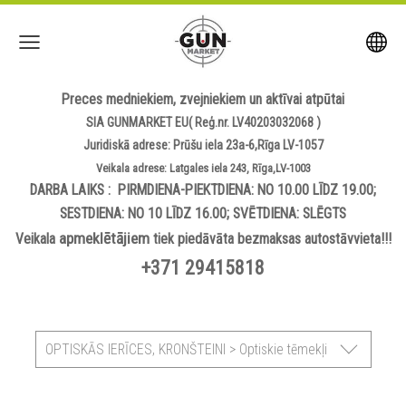
Preces medniekiem, zvejniekiem un aktīvai atpūtai
SIA GUNMARKET EU( Reģ.nr. LV40203032068 )
Juridiskā adrese: Prūšu iela 23a-6,Rīga LV-1057
Veikala adrese: Latgales iela 243, Rīga,LV-1003
DARBA LAIKS : PIRMDIENA-PIEKTDIENA: NO 10.00 LĪDZ 19.00;
SESTDIENA: NO 10 LĪDZ 16.00; SVĒTDIENA: SLĒGTS
apmeklētājiem
Veikala
tiek piedāvāta bezmaksas autostāvvieta!!!
+371 29415818
OPTISKĀS IERĪCES, KRONŠTEINI > Optiskie tēmekļi