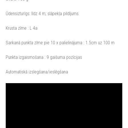
Ūdensizturīgs: līdz 4 m; slāpekļa pildījums
Krusta zīme : L 4a
Sarkanā punkta zīme pie 10 x palielinājuma : 1.5cm uz 100 m
Punkta izgaismošana : 9 gaišuma pozīcijas
Automatiskā izslegšana/ieslēgšana