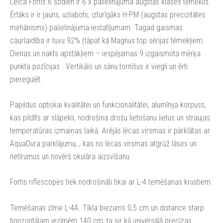
Leica Fortis 6 šodien ir 6 x palielinājuma augstās klases tēmeklis.
Ērtāks ir ir jauns, uzlabots, izturīgāks H-PM (augstas precizitātes
mehānisms) palielinājuma iestatījumam. Tagad gaismas
caurlaidība ir tuvu 92% (tāpat kā Magnus top sērijas tēmekļiem.
Dienas un nakts apstākļiem – iespējamas 9 izgaismota mērķa
punkta pozīcijas . Vertikālo un sānu tornīšus ir viegli un ērti
pieregulēt.
Papildus optiskai kvalitātei un funkcionalitātei, alumīnija korpuss,
kas pildīts ar slāpekli, nodrošina drošu lietošanu lietus un straujas
temperatūras izmaiņas laikā. Arējās lēcas virsmas ir pārklātas ar
AquaDura parklājumu, , kas no lēcas virsmas atgrūž lāses un
netīrumus un novērš okulāra aizsvīšanu.
Fortis riflescopes tiek nodrošināti tikai ar L-4 temēšanas krustiem.
Temēšanas zīme L-4A. Tīkla biezums 0,5 cm un distance starp
horizontālam iezīmēm 140 cm, ta sir kā univērsālā precīzas