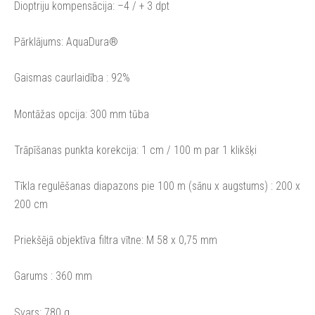
Dioptriju kompensācija: –4 / + 3 dpt
Pārklājums: AquaDura®
Gaismas caurlaidība : 92%
Montāžas opcija: 300 mm tūba
Trāpīšanas punkta korekcija: 1 cm / 100 m par 1 klikšķi
Tīkla regulēšanas diapazons pie 100 m (sānu x augstums) : 200 x
200 cm
Priekšējā objektīva filtra vītne: M 58 x 0,75 mm
Garums : 360 mm
Svars: 780 g