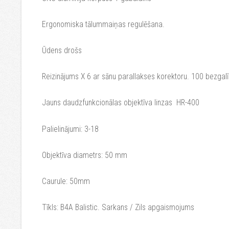
Ergonomiska tālummaiņas regulēšana.
Ūdens drošs
Reizinājums X 6 ar sānu parallakses korektoru. 100 bezgal
Jauns daudzfunkcionālas objektīva linzas HR-400
Palielinājumi: 3-18
Objektīva diametrs: 50 mm
Caurule: 50mm
Tīkls: B4A Balistic. Sarkans / Zils apgaismojums