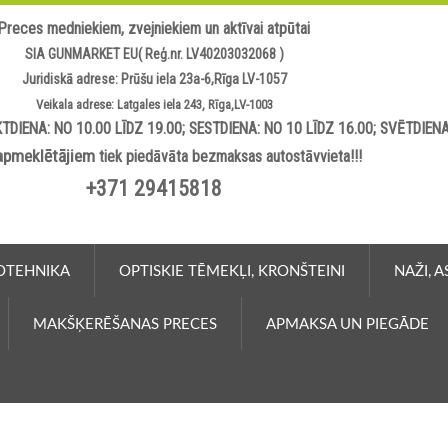
Preces medniekiem, zvejniekiem un aktīvai atpūtai
SIA GUNMARKET EU( Reģ.nr. LV40203032068 )
Juridiskā adrese: Prūšu iela 23a-6,Rīga LV-1057
Veikala adrese: Latgales iela 243, Rīga,LV-1003
TDIENA: NO 10.00 LĪDZ 19.00; SESTDIENA: NO 10 LĪDZ 16.00; SVĒTDIEN
apmeklētājiem
tiek piedāvāta bezmaksas autostāvvieta!!!
+371 29415818
OTEHNIKA
OPTISKIE TĒMEKĻI, KRONŠTEINI
NAŽI, 
MAKŠĶERĒŠANAS PRECES
APMAKSA UN PIEGĀDE