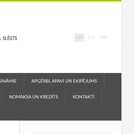
LAT
RUS
ENG
A: SLĒGTS
ASINĀMIE
APĢĒRBI, APAVI UN EKIPĒJUMS
NOMAKSA UN KREDĪTS
KONTAKTI