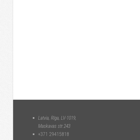
Latvia, Rīga
,
LV-1019
,
Maskavas str.243
+371 29415818