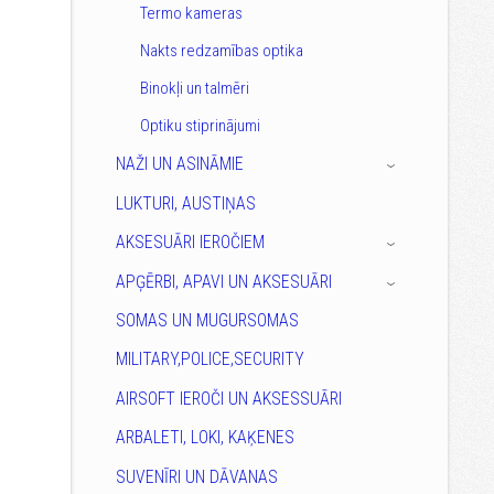
Termo kameras
Nakts redzamības optika
Binokļi un talmēri
Optiku stiprinājumi
NAŽI UN ASINĀMIE
›
LUKTURI, AUSTIŅAS
AKSESUĀRI IEROČIEM
›
APĢĒRBI, APAVI UN AKSESUĀRI
›
SOMAS UN MUGURSOMAS
MILITARY,POLICE,SECURITY
AIRSOFT IEROČI UN AKSESSUĀRI
ARBALETI, LOKI, KAĶENES
SUVENĪRI UN DĀVANAS