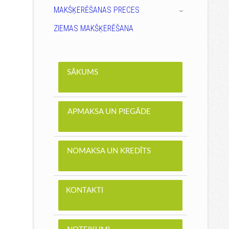
MAKŠĶERĒŠANAS PRECES
›
ZIEMAS MAKŠĶERĒŠANA
SĀKUMS
APMAKSA UN PIEGĀDE
NOMAKSA UN KREDĪTS
KONTAKTI