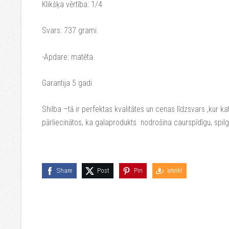
Klikšķa vērtība: 1/4
Svars: 737 grami.
-Apdare: matēta.
Garantija 5 gadi
Shilba –tā ir perfektas kvalitātes un cenas līdzsvars ,kur kat
pārliecinātos, ka galaprodukts nodrošina caurspīdīgu, spil
Share
Post
Pin
Ieteikt