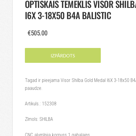
OPTISKAIS TĒMEKLIS VISOR SHIL
I6X 3-18X50 B4A BALISTIC
€505.00
IZPĀRDOTS
Tagad ir pieejama Visor Shilba Gold Medal I6X 3-18x50 B4
paaudze.
Artikuls.: 152308
Zīmols: SHILBA
CNC alumīnija korpuss 1 gabalains