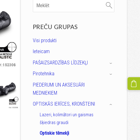
PREČU GRUPAS
Visi produkti
Ieteicam
PAŠAIZSARDZĪBAS LĪDZEKĻI
›
Pirotehnika
›
PIEDERUMI UN AKSESUĀRI
MEDNIEKIEM
OPTISKĀS IERĪCES, KRONŠTEINI
›
Lazeri, kolimātori un gaismas
šķiedras graudi
Optiskie tēmekļi