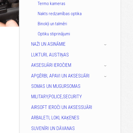
Termo kameras
Nakts redzamības optika
Binokļi un talmēri
Optiku stiprinājumi
NAŽI UN ASINĀMIE
›
LUKTURI, AUSTIŅAS
AKSESUĀRI IEROČIEM
›
APĢĒRBI, APAVI UN AKSESUĀRI
›
SOMAS UN MUGURSOMAS
MILITARY,POLICE,SECURITY
AIRSOFT IEROČI UN AKSESSUĀRI
ARBALETI, LOKI, KAĶENES
SUVENĪRI UN DĀVANAS