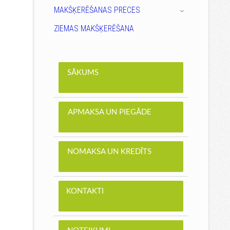
MAKŠĶERĒŠANAS PRECES
›
ZIEMAS MAKŠĶERĒŠANA
SĀKUMS
APMAKSA UN PIEGĀDE
NOMAKSA UN KREDĪTS
KONTAKTI