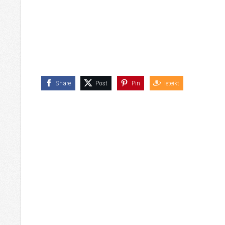
Share
Post
Pin
Ieteikt