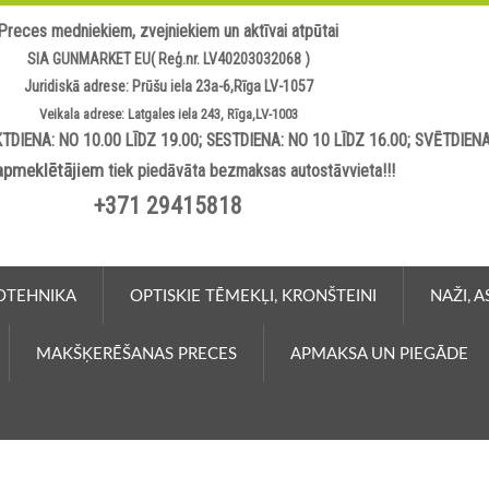
Preces medniekiem, zvejniekiem un aktīvai atpūtai
SIA GUNMARKET EU( Reģ.nr. LV40203032068 )
Juridiskā adrese: Prūšu iela 23a-6,Rīga LV-1057
Veikala adrese: Latgales iela 243, Rīga,LV-1003
TDIENA: NO 10.00 LĪDZ 19.00; SESTDIENA: NO 10 LĪDZ 16.00; SVĒTDIEN
apmeklētājiem
tiek piedāvāta bezmaksas autostāvvieta!!!
+371 29415818
OTEHNIKA
OPTISKIE TĒMEKĻI, KRONŠTEINI
NAŽI, 
MAKŠĶERĒŠANAS PRECES
APMAKSA UN PIEGĀDE