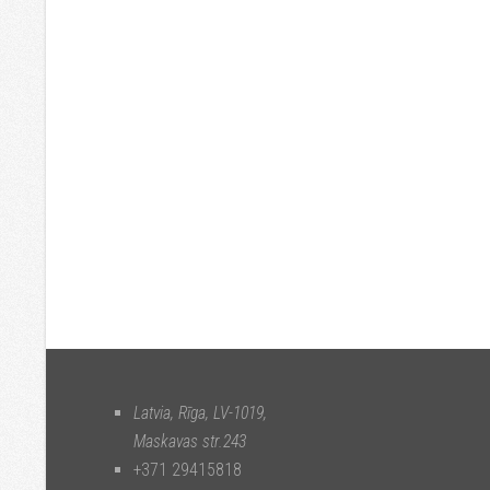
Latvia, Rīga
,
LV-1019
,
Maskavas str.243
+371 29415818