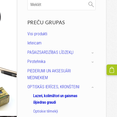
PREČU GRUPAS
Visi produkti
Ieteicam
PAŠAIZSARDZĪBAS LĪDZEKĻI
›
Pirotehnika
›
PIEDERUMI UN AKSESUĀRI
MEDNIEKIEM
OPTISKĀS IERĪCES, KRONŠTEINI
›
Lazeri, kolimātori un gaismas
šķiedras graudi
Optiskie tēmekļi