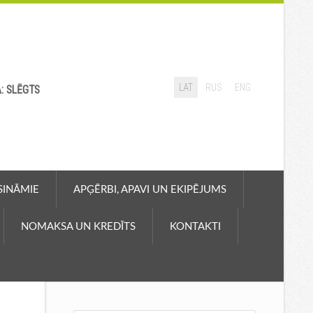
LAT
RUS
ENG
A: SLĒGTS
ASINĀMIE
APĢĒRBI, APAVI UN EKIPĒJUMS
NOMAKSA UN KREDĪTS
KONTAKTI