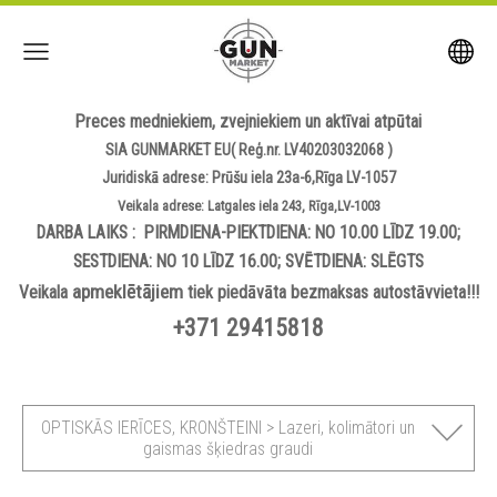
Preces medniekiem, zvejniekiem un aktīvai atpūtai
SIA GUNMARKET EU( Reģ.nr. LV40203032068 )
Juridiskā adrese: Prūšu iela 23a-6,Rīga LV-1057
Veikala adrese: Latgales iela 243, Rīga,LV-1003
DARBA LAIKS : PIRMDIENA-PIEKTDIENA: NO 10.00 LĪDZ 19.00;
SESTDIENA: NO 10 LĪDZ 16.00; SVĒTDIENA: SLĒGTS
apmeklētājiem
Veikala
tiek piedāvāta bezmaksas autostāvvieta!!!
+371 29415818
OPTISKĀS IERĪCES, KRONŠTEINI > Lazeri, kolimātori un
gaismas šķiedras graudi