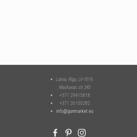
Latvia, Rīga
,
LV-1019
,
Maskavas str.243
+371 29415818
+371 26100282
info@gunmarket.eu