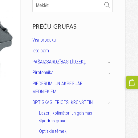
PREČU GRUPAS
Visi produkti
Ieteicam
PAŠAIZSARDZĪBAS LĪDZEKĻI
›
Pirotehnika
›
PIEDERUMI UN AKSESUĀRI
MEDNIEKIEM
OPTISKĀS IERĪCES, KRONŠTEINI
›
Lazeri, kolimātori un gaismas
šķiedras graudi
Optiskie tēmekļi