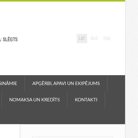
LAT
RUS
ENG
A: SLĒGTS
ASINĀMIE
APĢĒRBI, APAVI UN EKIPĒJUMS
NOMAKSA UN KREDĪTS
KONTAKTI