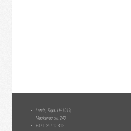
Latvia, Rīga
,
LV-1019
,
Maskavas str.243
+371 29415818