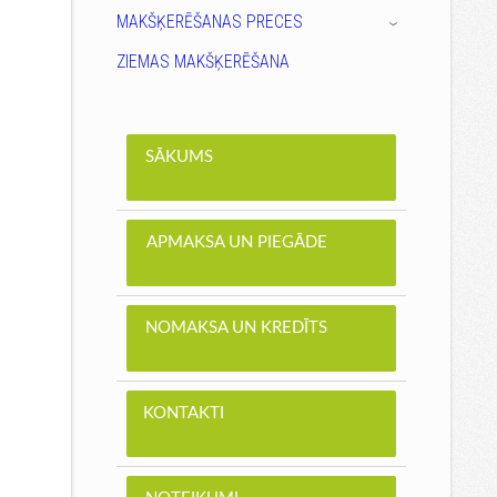
MAKŠĶERĒŠANAS PRECES
›
ZIEMAS MAKŠĶERĒŠANA
SĀKUMS
APMAKSA UN PIEGĀDE
NOMAKSA UN KREDĪTS
KONTAKTI