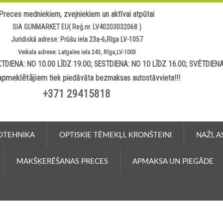
Preces medniekiem, zvejniekiem un aktīvai atpūtai
SIA GUNMARKET EU( Reģ.nr. LV40203032068 )
Juridiskā adrese: Prūšu iela 23a-6,Rīga LV-1057
Veikala adrese: Latgales iela 243, Rīga,LV-1003
TDIENA: NO 10.00 LĪDZ 19.00; SESTDIENA: NO 10 LĪDZ 16.00; SVĒTDIEN
apmeklētājiem
tiek piedāvāta bezmaksas autostāvvieta!!!
+371 29415818
OTEHNIKA
OPTISKIE TĒMEKĻI, KRONŠTEINI
NAŽI, 
MAKŠĶERĒŠANAS PRECES
APMAKSA UN PIEGĀDE