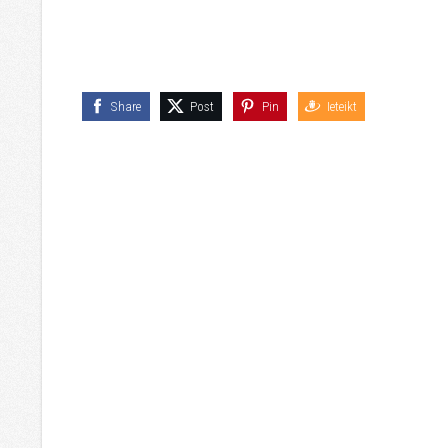
Share
Post
Pin
Ieteikt