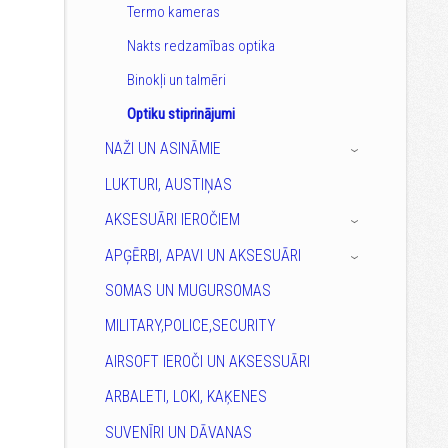
Termo kameras
Nakts redzamības optika
Binokļi un talmēri
Optiku stiprinājumi
NAŽI UN ASINĀMIE
›
LUKTURI, AUSTIŅAS
AKSESUĀRI IEROČIEM
›
APĢĒRBI, APAVI UN AKSESUĀRI
›
SOMAS UN MUGURSOMAS
MILITARY,POLICE,SECURITY
AIRSOFT IEROČI UN AKSESSUĀRI
ARBALETI, LOKI, KAĶENES
SUVENĪRI UN DĀVANAS