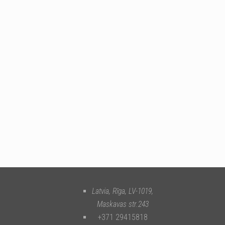
Latvia, Rīga
,
LV-1019
,
Maskavas str.243
+371 29415818