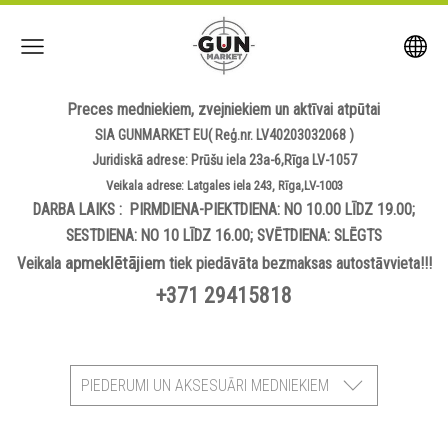
Preces medniekiem, zvejniekiem un aktīvai atpūtai
SIA GUNMARKET EU( Reģ.nr. LV40203032068 )
Juridiskā adrese: Prūšu iela 23a-6,Rīga LV-1057
Veikala adrese: Latgales iela 243, Rīga,LV-1003
DARBA LAIKS : PIRMDIENA-PIEKTDIENA: NO 10.00 LĪDZ 19.00;
SESTDIENA: NO 10 LĪDZ 16.00; SVĒTDIENA: SLĒGTS
apmeklētājiem
Veikala
tiek piedāvāta bezmaksas autostāvvieta!!!
+371 29415818
PIEDERUMI UN AKSESUĀRI MEDNIEKIEM