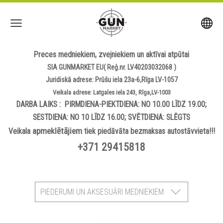
Preces medniekiem, zvejniekiem un aktīvai atpūtai
SIA GUNMARKET EU( Reģ.nr. LV40203032068 )
Juridiskā adrese: Prūšu iela 23a-6,Rīga LV-1057
Veikala adrese: Latgales iela 243, Rīga,LV-1003
DARBA LAIKS : PIRMDIENA-PIEKTDIENA: NO 10.00 LĪDZ 19.00;
SESTDIENA: NO 10 LĪDZ 16.00; SVĒTDIENA: SLĒGTS
apmeklētājiem
Veikala
tiek piedāvāta bezmaksas autostāvvieta!!!
+371 29415818
PIEDERUMI UN AKSESUĀRI MEDNIEKIEM