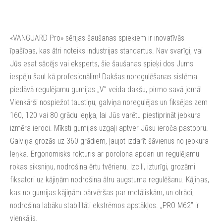
«VANGUARD Pro» sērijas šaušanas spieķiem ir inovatīvās
īpašības, kas ātri noteiks industrijas standartus. Nav svarīgi, vai
Jūs esat sācējs vai eksperts, šie šaušanas spieķi dos Jums
iespēju šaut kā profesionālim! Dakšas noregulēšanas sistēma
piedāvā regulējamu gumijas „V” veida dakšu, pirmo savā jomā!
Vienkārši nospiežot taustiņu, galviņa noregulējas un fiksējas zem
160, 120 vai 80 grādu leņķa, lai Jūs varētu piestiprināt jebkura
izmēra ieroci. Mīksti gumijas uzgaļi aptver Jūsu ieroča pastobru.
Galviņa grozās uz 360 grādiem, ļaujot izdarīt šāvienus no jebkura
leņķa. Ergonomisks rokturis ar porolona apdari un regulējamu
rokas siksniņu, nodrošina ērtu tvērienu. Izcili, izturīgi, grozāmi
fiksatori uz kājiņām nodrošina ātru augstuma regulēšanu. Kājiņas,
kas no gumijas kājiņām pārvēršas par metāliskām, un otrādi,
nodrošina labāku stabilitāti ekstrēmos apstākļos. „PRO M62” ir
vienkājis.