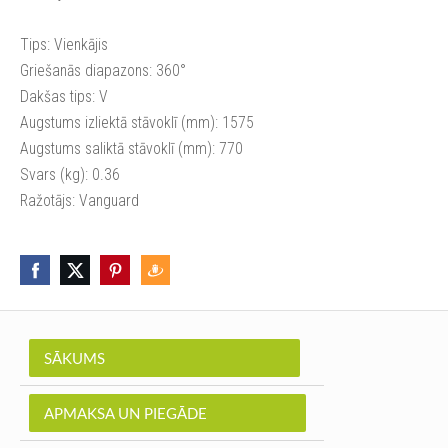
Tips: Vienkājis
Griešanās diapazons: 360°
Dakšas tips: V
Augstums izliektā stāvoklī (mm): 1575
Augstums saliktā stāvoklī (mm): 770
Svars (kg): 0.36
Ražotājs: Vanguard
SĀKUMS
APMAKSA UN PIEGĀDE