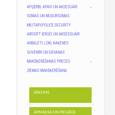
APĢĒRBI, APAVI UN AKSESUĀRI
›
SOMAS UN MUGURSOMAS
MILITARY,POLICE,SECURITY
AIRSOFT IEROČI UN AKSESSUĀRI
ARBALETI, LOKI, KAĶENES
SUVENĪRI UN DĀVANAS
MAKŠĶERĒŠANAS PRECES
›
ZIEMAS MAKŠĶERĒŠANA
SĀKUMS
APMAKSA UN PIEGĀDE