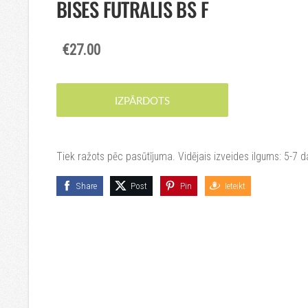
BISES FUTRĀLIS BS F
€27.00
IZPĀRDOTS
Tiek ražots pēc pasūtījuma. Vidējais izveides ilgums: 5-7 
Share
Post
Pin
Ieteikt