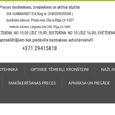
Preces medniekiem, zvejniekiem un aktīvai atpūtai
SIA GUNMARKET EU( Reģ.nr. LV40203032068 )
Juridiskā adrese: Prūšu iela 23a-6,Rīga LV-1057
Veikala adrese: Latgales iela 243, Rīga,LV-1003
TDIENA: NO 10.00 LĪDZ 19.00; SESTDIENA: NO 10 LĪDZ 16.00; SVĒTDIEN
apmeklētājiem
tiek piedāvāta bezmaksas autostāvvieta!!!
+371 29415818
OTEHNIKA
OPTISKIE TĒMEKĻI, KRONŠTEINI
NAŽI, 
MAKŠĶERĒŠANAS PRECES
APMAKSA UN PIEGĀDE