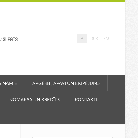
LAT
RUS
ENG
A: SLĒGTS
ASINĀMIE
APĢĒRBI, APAVI UN EKIPĒJUMS
NOMAKSA UN KREDĪTS
KONTAKTI