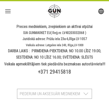
Preces medniekiem, zvejniekiem un aktīvai atpūtai
SIA GUNMARKET EU( Reģ.nr. LV40203032068 )
Juridiskā adrese: Prūšu iela 23a-6,Rīga LV-1057
Veikala adrese: Latgales iela 243, Rīga,LV-1003
DARBA LAIKS : PIRMDIENA-PIEKTDIENA: NO 10.00 LĪDZ 19.00;
SESTDIENA: NO 10 LĪDZ 16.00; SVĒTDIENA: SLĒGTS
apmeklētājiem
Veikala
tiek piedāvāta bezmaksas autostāvvieta!!!
+371 29415818
PIEDERUMI UN AKSESUĀRI MEDNIEKIEM