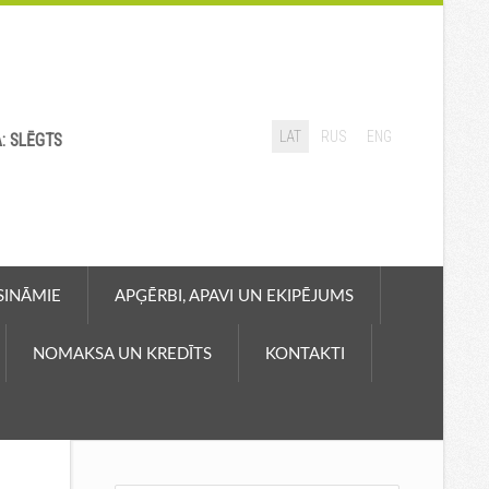
LAT
RUS
ENG
A: SLĒGTS
ASINĀMIE
APĢĒRBI, APAVI UN EKIPĒJUMS
NOMAKSA UN KREDĪTS
KONTAKTI