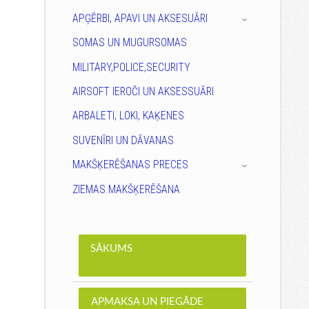
APĢĒRBI, APAVI UN AKSESUĀRI
›
SOMAS UN MUGURSOMAS
MILITARY,POLICE,SECURITY
AIRSOFT IEROČI UN AKSESSUĀRI
ARBALETI, LOKI, KAĶENES
SUVENĪRI UN DĀVANAS
MAKŠĶERĒŠANAS PRECES
›
ZIEMAS MAKŠĶERĒŠANA
SĀKUMS
APMAKSA UN PIEGĀDE