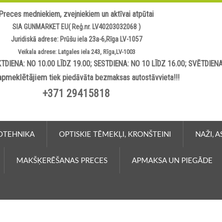
Preces medniekiem, zvejniekiem un aktīvai atpūtai
SIA GUNMARKET EU( Reģ.nr. LV40203032068 )
Juridiskā adrese: Prūšu iela 23a-6,Rīga LV-1057
Veikala adrese: Latgales iela 243, Rīga,LV-1003
TDIENA: NO 10.00 LĪDZ 19.00; SESTDIENA: NO 10 LĪDZ 16.00; SVĒTDIEN
apmeklētājiem
tiek piedāvāta bezmaksas autostāvvieta!!!
+371 29415818
OTEHNIKA
OPTISKIE TĒMEKĻI, KRONŠTEINI
NAŽI, 
MAKŠĶERĒŠANAS PRECES
APMAKSA UN PIEGĀDE