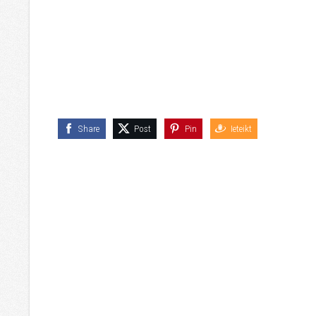
Share
Post
Pin
Ieteikt