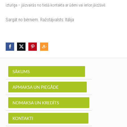
izturīga – jāizvairās no tiešā kontakta ar ūdeni vai ierīce jāizžāvē.
Sargāt no bērniem. Ražotājvalsts: Itālija
SĀKUMS
APMAKSA UN PIEGĀDE
NOMAKSA UN KREDĪTS
KONTAKTI