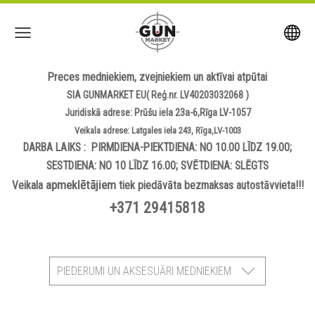
Preces medniekiem, zvejniekiem un aktīvai atpūtai
SIA GUNMARKET EU( Reģ.nr. LV40203032068 )
Juridiskā adrese: Prūšu iela 23a-6,Rīga LV-1057
Veikala adrese: Latgales iela 243, Rīga,LV-1003
DARBA LAIKS : PIRMDIENA-PIEKTDIENA: NO 10.00 LĪDZ 19.00;
SESTDIENA: NO 10 LĪDZ 16.00; SVĒTDIENA: SLĒGTS
apmeklētājiem
Veikala
tiek piedāvāta bezmaksas autostāvvieta!!!
+371 29415818
PIEDERUMI UN AKSESUĀRI MEDNIEKIEM