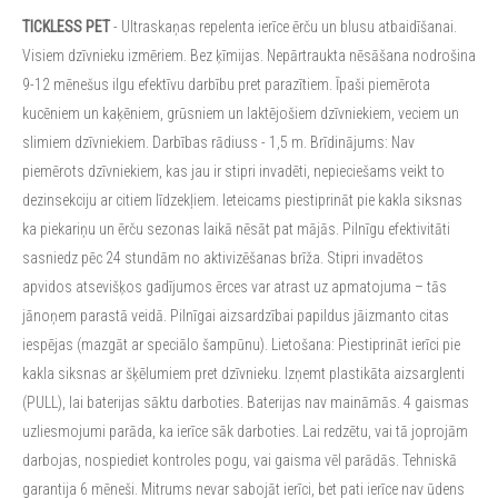
TICKLESS PET
- Ultraskaņas repelenta ierīce ērču un blusu atbaidīšanai.
Visiem dzīvnieku izmēriem. Bez ķīmijas. Nepārtraukta nēsāšana nodrošina
9-12 mēnešus ilgu efektīvu darbību pret parazītiem. Īpaši piemērota
kucēniem un kaķēniem, grūsniem un laktējošiem dzīvniekiem, veciem un
slimiem dzīvniekiem. Darbības rādiuss - 1,5 m. Brīdinājums: Nav
piemērots dzīvniekiem, kas jau ir stipri invadēti, nepieciešams veikt to
dezinsekciju ar citiem līdzekļiem. Ieteicams piestiprināt pie kakla siksnas
ka piekariņu un ērču sezonas laikā nēsāt pat mājās. Pilnīgu efektivitāti
sasniedz pēc 24 stundām no aktivizēšanas brīža. Stipri invadētos
apvidos atsevišķos gadījumos ērces var atrast uz apmatojuma – tās
jānoņem parastā veidā. Pilnīgai aizsardzībai papildus jāizmanto citas
iespējas (mazgāt ar speciālo šampūnu). Lietošana: Piestiprināt ierīci pie
kakla siksnas ar šķēlumiem pret dzīvnieku. Izņemt plastikāta aizsarglenti
(PULL), lai baterijas sāktu darboties. Baterijas nav maināmās. 4 gaismas
uzliesmojumi parāda, ka ierīce sāk darboties. Lai redzētu, vai tā joprojām
darbojas, nospiediet kontroles pogu, vai gaisma vēl parādās. Tehniskā
garantija 6 mēneši. Mitrums nevar sabojāt ierīci, bet pati ierīce nav ūdens