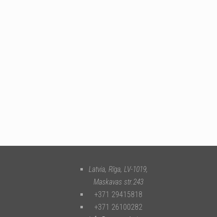
Latvia, Rīga
,
LV-1019
,
Maskavas str.243
+371 29415818
+371 26100282