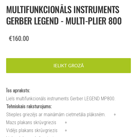
MULTIFUNKCIONĀLS INSTRUMENTS
GERBER LEGEND - MULTI-PLIER 800
€160.00
IELIKT GROZĀ
Īss apraksts:
Liels multifunkcionāls instruments Gerber LEGEND MP800.
Tehniskais raksturojums:
Stieples griezējs ar maināmām cietmetāla plāksnēm.
+
Mazs plakans skrūvgriezis
+
Vidējs plakans skrūvgriezis
+