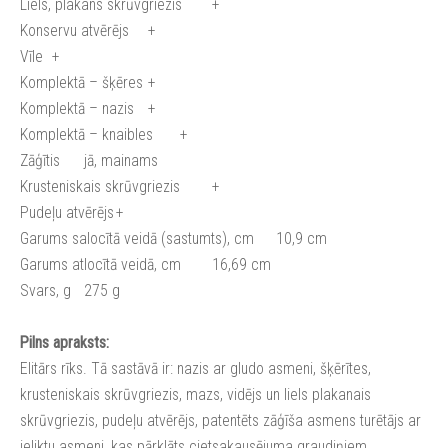
Liels, plakans skrūvgriezis
+
Konservu atvērējs
+
Vīle
+
Komplektā – šķēres
+
Komplektā – nazis
+
Komplektā – knaibles
+
Zāģītis
jā, mainams
Krusteniskais skrūvgriezis
+
Pudeļu atvērējs
+
Garums salocītā veidā (sastumts), cm
10,9 cm
Garums atlocītā veidā, cm
16,69 cm
Svars, g
275 g
Pilns apraksts:
Elitārs rīks. Tā sastāvā ir: nazis ar gludo asmeni, šķērītes,
krusteniskais skrūvgriezis, mazs, vidējs un liels plakanais
skrūvgriezis, pudeļu atvērējs, patentēts zāģīša asmens turētājs ar
ieliktu asmeni, kas pārklāts cietsakausējuma graudiņiem.