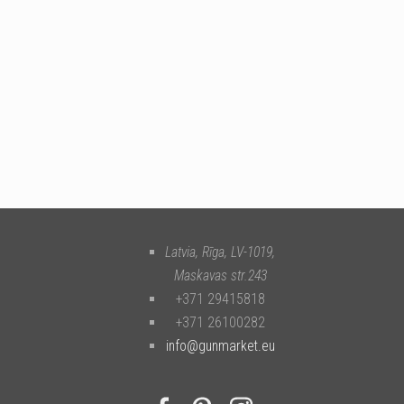
Latvia, Rīga
,
LV-1019
,
Maskavas str.243
+371 29415818
+371 26100282
info@gunmarket.eu