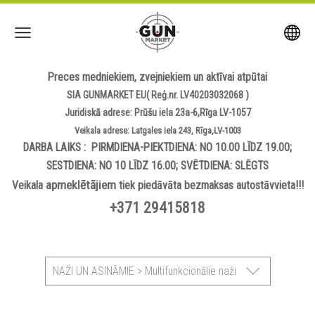
Preces medniekiem, zvejniekiem un aktīvai atpūtai
SIA GUNMARKET EU( Reģ.nr. LV40203032068 )
Juridiskā adrese: Prūšu iela 23a-6,Rīga LV-1057
Veikala adrese: Latgales iela 243, Rīga,LV-1003
DARBA LAIKS : PIRMDIENA-PIEKTDIENA: NO 10.00 LĪDZ 19.00;
SESTDIENA: NO 10 LĪDZ 16.00; SVĒTDIENA: SLĒGTS
apmeklētājiem
Veikala
tiek piedāvāta bezmaksas autostāvvieta!!!
+371 29415818
NAŽI UN ASINĀMIE > Multifunkcionālie naži