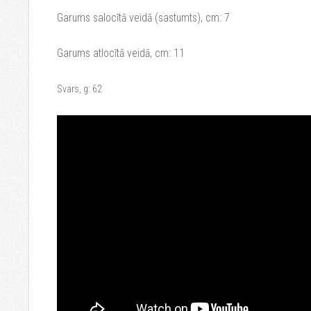
Garums salocītā veidā (sastumts), cm: 7
Garums atlocītā veidā, cm: 11
Svars, g:
62