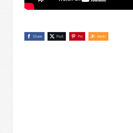
Share
Post
Pin
Ieteikt