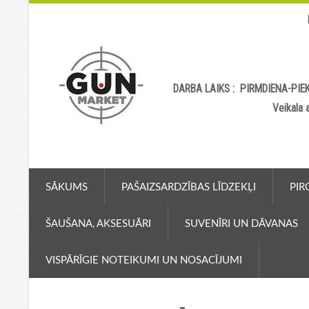
DARBA LAIKS : PIRMDIENA-PIEK
Veikala
SĀKUMS
PAŠAIZSARDZĪBAS LĪDZEKĻI
PIR
ŠAUŠANA, AKSESUĀRI
SUVENĪRI UN DĀVANAS
VISPĀRĪGIE NOTEIKUMI UN NOSACĪJUMI