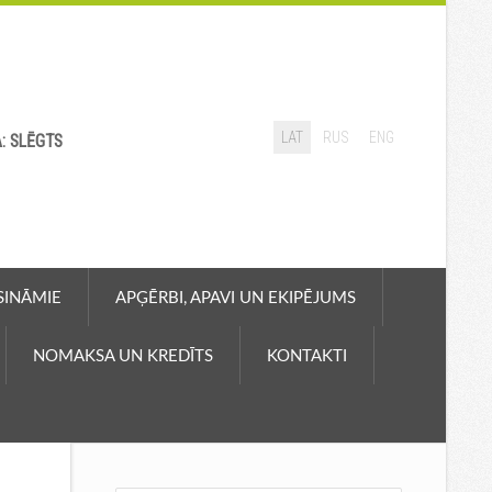
LAT
RUS
ENG
A: SLĒGTS
ASINĀMIE
APĢĒRBI, APAVI UN EKIPĒJUMS
NOMAKSA UN KREDĪTS
KONTAKTI