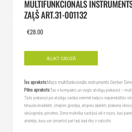
MULTIFUNKCIONĀLS INSTRUMENTS
ZAĻŠ ART.31-001132
€28.00
IELIKT GROZĀ
Īss apraksts:
Mazs multifunkcionāls instruments Gerber Dime
Pilns apraksts:
Tas ir kompakts un viegls atslēgu piekariņš – mul
Tāds piekariņš pie atslēgu saišķa vienmēr kalpos neparedzētās sit
tērauda knaiblēm, stieples griezēja, atsperu šķērēm, plakanā skrūv
skrūvgrieža, pincetes, Dime multirīka sastāvā vēl ir nazis, kas pa
atvērējs, kuru var izmantot pat tad, kad rīks ir salocīts.