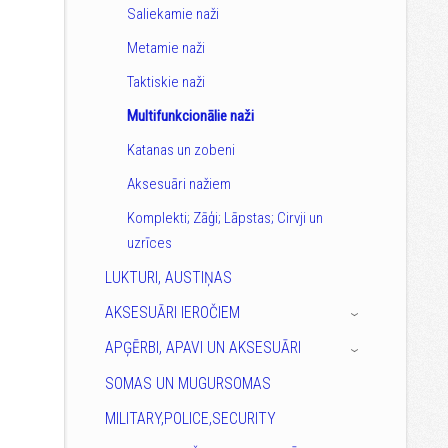
Saliekamie naži
Metamie naži
Taktiskie naži
Multifunkcionālie naži
Katanas un zobeni
Aksesuāri nažiem
Komplekti; Zāģi; Lāpstas; Cirvji un
uzrīces
LUKTURI, AUSTIŅAS
AKSESUĀRI IEROČIEM
›
APĢĒRBI, APAVI UN AKSESUĀRI
›
SOMAS UN MUGURSOMAS
MILITARY,POLICE,SECURITY