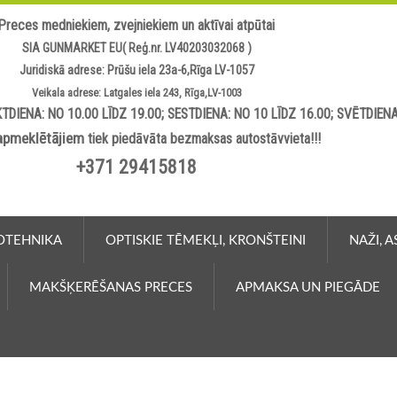
Preces medniekiem, zvejniekiem un aktīvai atpūtai
SIA GUNMARKET EU( Reģ.nr. LV40203032068 )
Juridiskā adrese: Prūšu iela 23a-6,Rīga LV-1057
Veikala adrese: Latgales iela 243, Rīga,LV-1003
TDIENA: NO 10.00 LĪDZ 19.00; SESTDIENA: NO 10 LĪDZ 16.00; SVĒTDIEN
apmeklētājiem
tiek piedāvāta bezmaksas autostāvvieta!!!
+371 29415818
OTEHNIKA
OPTISKIE TĒMEKĻI, KRONŠTEINI
NAŽI, 
MAKŠĶERĒŠANAS PRECES
APMAKSA UN PIEGĀDE