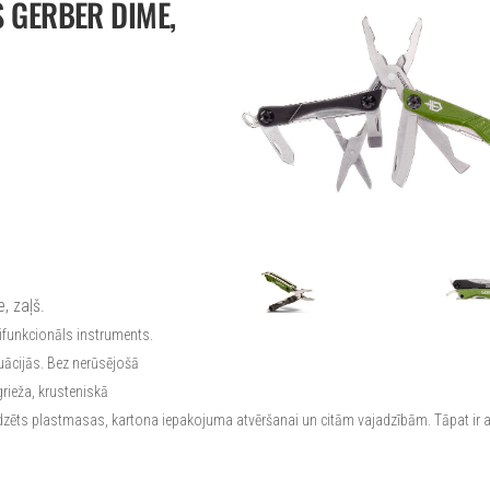
 GERBER DIME,
, zaļš.
tifunkcionāls instruments.
uācijās. Bez nerūsējošā
grieža, krusteniskā
redzēts plastmasas, kartona iepakojuma atvēršanai un citām vajadzībām. Tāpat ir a