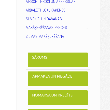
AIRSOFT IEROČI UN AKSESSUĀRI
ARBALETI, LOKI, KAĶENES
SUVENĪRI UN DĀVANAS
MAKŠĶERĒŠANAS PRECES
›
ZIEMAS MAKŠĶERĒŠANA
SĀKUMS
APMAKSA UN PIEGĀDE
NOMAKSA UN KREDĪTS