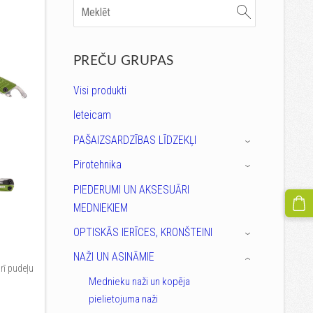
PREČU GRUPAS
Visi produkti
Ieteicam
PAŠAIZSARDZĪBAS LĪDZEKĻI
›
Pirotehnika
›
PIEDERUMI UN AKSESUĀRI
MEDNIEKIEM
OPTISKĀS IERĪCES, KRONŠTEINI
›
NAŽI UN ASINĀMIE
›
rī pudeļu
Mednieku naži un kopēja
pielietojuma naži