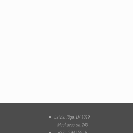
Latvia, Rīga
,
LV-1019
,
Maskavas str.243
+371 29415818