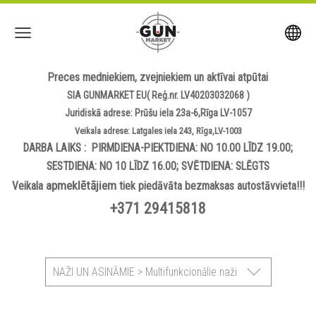
Preces medniekiem, zvejniekiem un aktīvai atpūtai
SIA GUNMARKET EU( Reģ.nr. LV40203032068 )
Juridiskā adrese: Prūšu iela 23a-6,Rīga LV-1057
Veikala adrese: Latgales iela 243, Rīga,LV-1003
DARBA LAIKS : PIRMDIENA-PIEKTDIENA: NO 10.00 LĪDZ 19.00;
SESTDIENA: NO 10 LĪDZ 16.00; SVĒTDIENA: SLĒGTS
apmeklētājiem
Veikala
tiek piedāvāta bezmaksas autostāvvieta!!!
+371 29415818
NAŽI UN ASINĀMIE > Multifunkcionālie naži