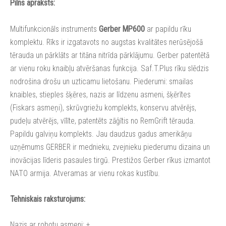
Pilns apraksts:
Multifunkcionāls instruments
Gerber MP600
ar papildu rīku
komplektu. Rīks ir izgatavots no augstas kvalitātes nerūsējošā
tērauda un pārklāts ar titāna nitrīda pārklājumu. Gerber patentētā
ar vienu roku knaibļu atvēršanas funkcija. Saf.T.Plus rīku slēdzis
nodrošina drošu un uzticamu lietošanu. Piederumi: smailas
knaibles, stieples šķēres, nazis ar līdzenu asmeni, šķērītes
(Fiskars asmeņi), skrūvgriežu komplekts, konservu atvērējs,
pudeļu atvērējs, vīlīte, patentēts zāģītis no RemGrift tērauda.
Papildu galviņu komplekts. Jau daudzus gadus amerikāņu
uzņēmums GERBER ir mednieku, zvejnieku piederumu dizaina un
inovācijas līderis pasaules tirgū. Prestižos Gerber rīkus izmantot
NATO armija. Atveramas ar vienu rokas kustību.
Tehniskais raksturojums:
Nazis ar robotu asmeni: +