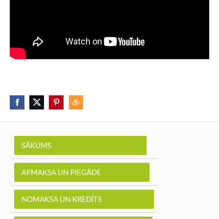
SĀKUMS
APMAKSA UN PIEGĀDE
NOMAKSA UN KREDĪTS