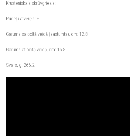
Krusteniskais skrūvgriezis: +
Pudeļu atvērējs: +
Garums salocītā veidā (sastumts), cm: 12.8
Garums atlocītā veidā, cm: 16.8
Svars, g: 266.2