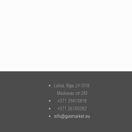
Latvia, Rīga
,
LV-1019
,
Maskavas str.243
+371 29415818
+371 26100282
info@gunmarket.eu