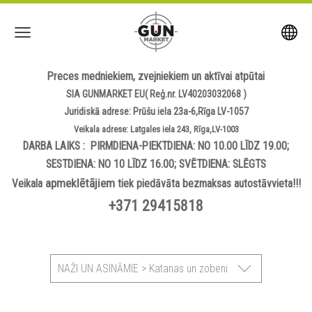
Preces medniekiem, zvejniekiem un aktīvai atpūtai
SIA GUNMARKET EU( Reģ.nr. LV40203032068 )
Juridiskā adrese: Prūšu iela 23a-6,Rīga LV-1057
Veikala adrese: Latgales iela 243, Rīga,LV-1003
DARBA LAIKS : PIRMDIENA-PIEKTDIENA: NO 10.00 LĪDZ 19.00;
SESTDIENA: NO 10 LĪDZ 16.00; SVĒTDIENA: SLĒGTS
apmeklētājiem
Veikala
tiek piedāvāta bezmaksas autostāvvieta!!!
+371 29415818
NAŽI UN ASINĀMIE > Katanas un zobeni