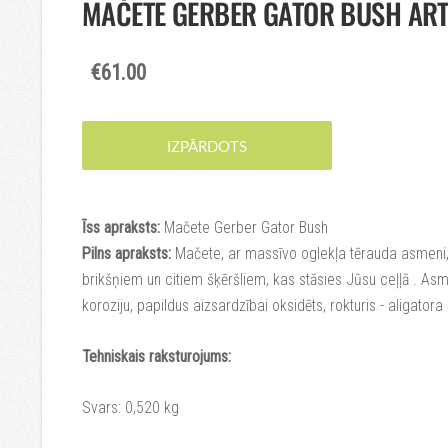
MAČETE GERBER GATOR BUSH ART
€61.00
IZPĀRDOTS
Īss apraksts:
Mačete Gerber Gator Bush
Pilns apraksts:
Mačete, ar massīvo oglekļa tērauda asmeni,
brikšņiem un citiem šķēršliem, kas stāsies Jūsu ceļļā . As
koroziju, papildus aizsardzībai oksidēts, rokturis - aligatora
Tehniskais raksturojums:
Svars: 0,520 kg