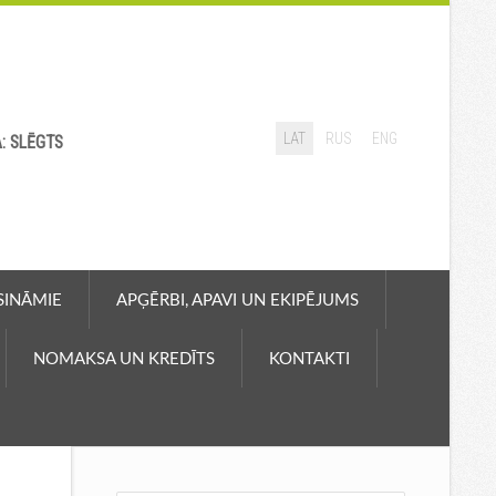
LAT
RUS
ENG
A: SLĒGTS
ASINĀMIE
APĢĒRBI, APAVI UN EKIPĒJUMS
NOMAKSA UN KREDĪTS
KONTAKTI