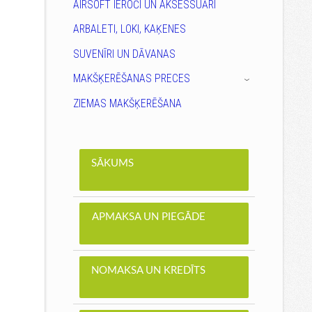
AIRSOFT IEROČI UN AKSESSUĀRI
ARBALETI, LOKI, KAĶENES
SUVENĪRI UN DĀVANAS
MAKŠĶERĒŠANAS PRECES
›
ZIEMAS MAKŠĶERĒŠANA
SĀKUMS
APMAKSA UN PIEGĀDE
NOMAKSA UN KREDĪTS