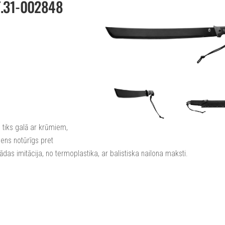
.31-002848
 tiks galā ar krūmiem,
mens notūrīgs pret
 ādas imitācija, no termoplastika, ar balistiska nailona maksti.