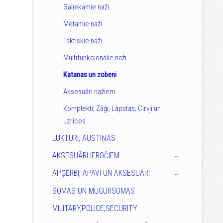
Saliekamie naži
Metamie naži
Taktiskie naži
Multifunkcionālie naži
Katanas un zobeni
Aksesuāri nažiem
Komplekti; Zāģi; Lāpstas; Cirvji un
uzrīces
LUKTURI, AUSTIŅAS
AKSESUĀRI IEROČIEM
›
APĢĒRBI, APAVI UN AKSESUĀRI
›
SOMAS UN MUGURSOMAS
MILITARY,POLICE,SECURITY