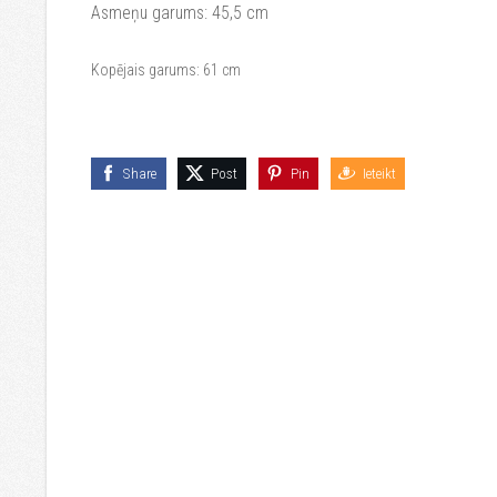
Asmeņu garums: 45,5 cm
Kopējais garums:
61 cm
Share
Post
Pin
Ieteikt