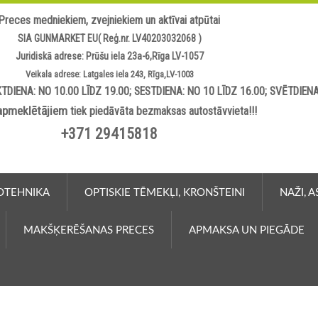
Preces medniekiem, zvejniekiem un aktīvai atpūtai
SIA GUNMARKET EU( Reģ.nr. LV40203032068 )
Juridiskā adrese: Prūšu iela 23a-6,Rīga LV-1057
Veikala adrese: Latgales iela 243, Rīga,LV-1003
TDIENA: NO 10.00 LĪDZ 19.00; SESTDIENA: NO 10 LĪDZ 16.00; SVĒTDIEN
apmeklētājiem
tiek piedāvāta bezmaksas autostāvvieta!!!
+371 29415818
OTEHNIKA
OPTISKIE TĒMEKĻI, KRONŠTEINI
NAŽI, 
MAKŠĶERĒŠANAS PRECES
APMAKSA UN PIEGĀDE