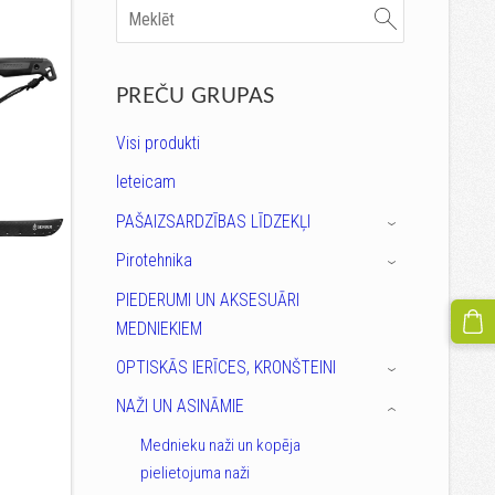
PREČU GRUPAS
Visi produkti
Ieteicam
PAŠAIZSARDZĪBAS LĪDZEKĻI
›
Pirotehnika
›
PIEDERUMI UN AKSESUĀRI
MEDNIEKIEM
OPTISKĀS IERĪCES, KRONŠTEINI
›
NAŽI UN ASINĀMIE
›
Mednieku naži un kopēja
pielietojuma naži