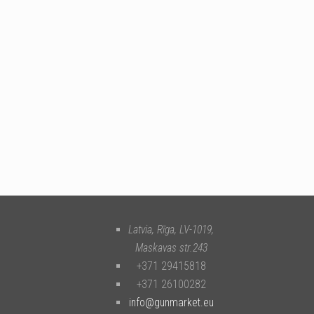
Latvia, Rīga
,
LV-1019
,
Maskavas str.243
+371 29415818
+371 26100282
info@gunmarket.eu