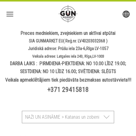
Preces medniekiem, zvejniekiem un aktīvai atpūtai
SIA GUNMARKET EU( Reģ.nr. LV40203032068 )
Juridiskā adrese: Prūšu iela 23a-6,Rīga LV-1057
Veikala adrese: Latgales iela 243, Rīga,LV-1003
DARBA LAIKS : PIRMDIENA-PIEKTDIENA: NO 10.00 LĪDZ 19.00;
SESTDIENA: NO 10 LĪDZ 16.00; SVĒTDIENA: SLĒGTS
apmeklētājiem
Veikala
tiek piedāvāta bezmaksas autostāvvieta!!!
+371 29415818
NAŽI UN ASINĀMIE > Katanas un zobeni