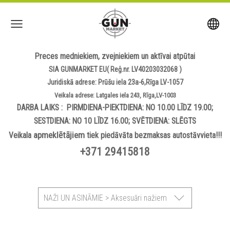
Preces medniekiem, zvejniekiem un aktīvai atpūtai
SIA GUNMARKET EU( Reģ.nr. LV40203032068 )
Juridiskā adrese: Prūšu iela 23a-6,Rīga LV-1057
Veikala adrese: Latgales iela 243, Rīga,LV-1003
DARBA LAIKS : PIRMDIENA-PIEKTDIENA: NO 10.00 LĪDZ 19.00;
SESTDIENA: NO 10 LĪDZ 16.00; SVĒTDIENA: SLĒGTS
apmeklētājiem
Veikala
tiek piedāvāta bezmaksas autostāvvieta!!!
+371 29415818
NAŽI UN ASINĀMIE > Aksesuāri nažiem