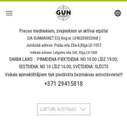
Preces medniekiem, zvejniekiem un aktīvai atpūtai
SIA GUNMARKET EU( Reģ.nr. LV40203032068 )
Juridiskā adrese: Prūšu iela 23a-6,Rīga LV-1057
Veikala adrese: Latgales iela 243, Rīga,LV-1003
DARBA LAIKS : PIRMDIENA-PIEKTDIENA: NO 10.00 LĪDZ 19.00;
SESTDIENA: NO 10 LĪDZ 16.00; SVĒTDIENA: SLĒGTS
apmeklētājiem
Veikala
tiek piedāvāta bezmaksas autostāvvieta!!!
+371 29415818
LUKTURI, AUSTIŅAS