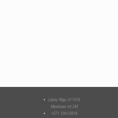
Latvia, Rīga
,
LV-1019
,
Maskavas str.243
+371 29415818