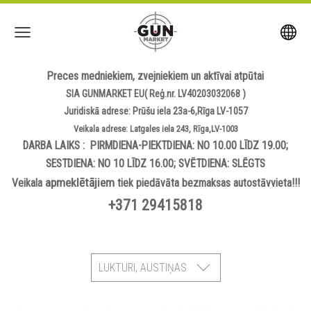
Preces medniekiem, zvejniekiem un aktīvai atpūtai
SIA GUNMARKET EU( Reģ.nr. LV40203032068 )
Juridiskā adrese: Prūšu iela 23a-6,Rīga LV-1057
Veikala adrese: Latgales iela 243, Rīga,LV-1003
DARBA LAIKS : PIRMDIENA-PIEKTDIENA: NO 10.00 LĪDZ 19.00;
SESTDIENA: NO 10 LĪDZ 16.00; SVĒTDIENA: SLĒGTS
apmeklētājiem
Veikala
tiek piedāvāta bezmaksas autostāvvieta!!!
+371 29415818
LUKTURI, AUSTIŅAS