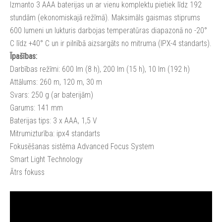
Izmanto 3 AAA baterijas un ar vienu komplektu pietiek līdz 192
stundām (ekonomiskajā režīmā). Maksimāls gaismas stiprums
600 lumeni un lukturis darbojas temperatūras diapazonā no -20°
C līdz +40° C un ir pilnībā aizsargāts no mitruma (IPX-4 standarts).
Īpašības:
Darbības režīmi: 600 lm (8 h), 200 lm (15 h), 10 lm (192 h)
Attālums: 260 m, 120 m, 30 m
Svars: 250 g (ar baterijām)
Garums: 141 mm
Baterijas tips: 3 x AAA, 1,5 V
Mitrumizturība: ipx4 standarts
Fokusēšanas sistēma Advanced Focus System
Smart Light Technology
Ātrs fokuss