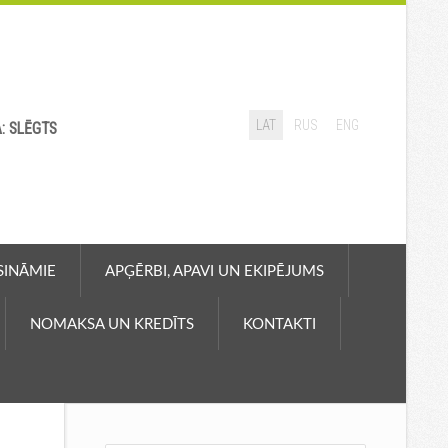
LAT
RUS
ENG
A: SLĒGTS
ASINĀMIE
APĢĒRBI, APAVI UN EKIPĒJUMS
NOMAKSA UN KREDĪTS
KONTAKTI