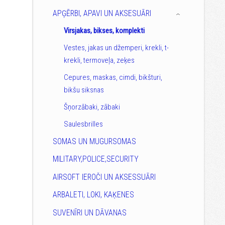
APĢĒRBI, APAVI UN AKSESUĀRI
›
Virsjakas, bikses, komplekti
Vestes, jakas un džemperi, krekli, t-
krekli, termoveļa, zeķes
Cepures, maskas, cimdi, bikšturi,
bikšu siksnas
Šņorzābaki, zābaki
Saulesbrilles
SOMAS UN MUGURSOMAS
MILITARY,POLICE,SECURITY
AIRSOFT IEROČI UN AKSESSUĀRI
ARBALETI, LOKI, KAĶENES
SUVENĪRI UN DĀVANAS