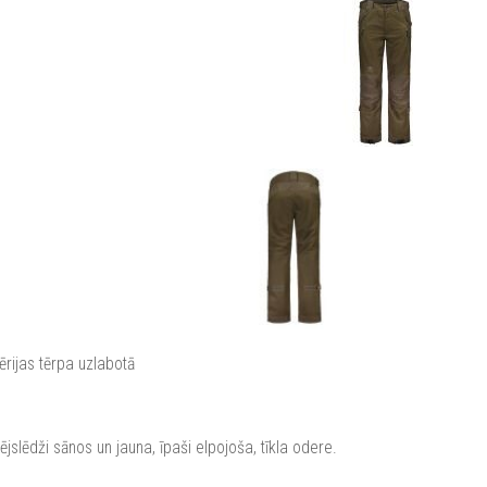
ērijas tērpa uzlabotā
slēdži sānos un jauna, īpaši elpojoša, tīkla odere.