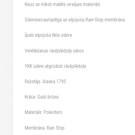
Kluss un mīksti matēts virsējais materiāls
Ūdensnecaurlaidīga un elpojoša Rain-Stop membrāna
Īpaši elpojoša tīkla odere
Ventilēšanas rāvējslēdzēji sānos
YKK ūdeni atgrūdoši rāvējslēdzēji
Ražotājs: Alaska 1795
Krāsa: Gaiši brūna
Materiāls: Poliesters
Membrāna: Rain Stop