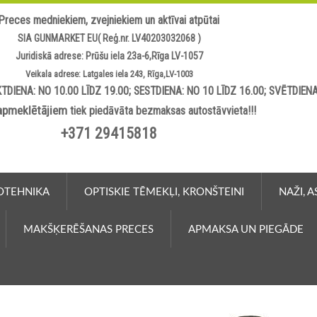
Preces medniekiem, zvejniekiem un aktīvai atpūtai
SIA GUNMARKET EU( Reģ.nr. LV40203032068 )
Juridiskā adrese: Prūšu iela 23a-6,Rīga LV-1057
Veikala adrese: Latgales iela 243, Rīga,LV-1003
TDIENA: NO 10.00 LĪDZ 19.00; SESTDIENA: NO 10 LĪDZ 16.00; SVĒTDIEN
apmeklētājiem
tiek piedāvāta bezmaksas autostāvvieta!!!
+371 29415818
OTEHNIKA
OPTISKIE TĒMEKĻI, KRONŠTEINI
NAŽI, 
MAKŠĶERĒŠANAS PRECES
APMAKSA UN PIEGĀDE