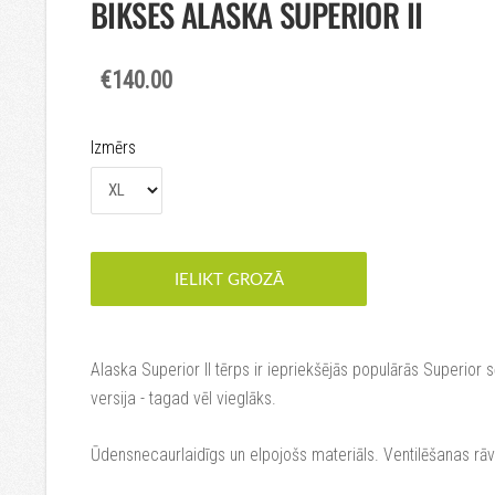
BIKSES ALASKA SUPERIOR II
€140.00
Izmērs
IELIKT GROZĀ
Alaska Superior II tērps ir iepriekšējās populārās Superior s
versija - tagad vēl vieglāks.
Ūdensnecaurlaidīgs un elpojošs materiāls. Ventilēšanas rāvēj