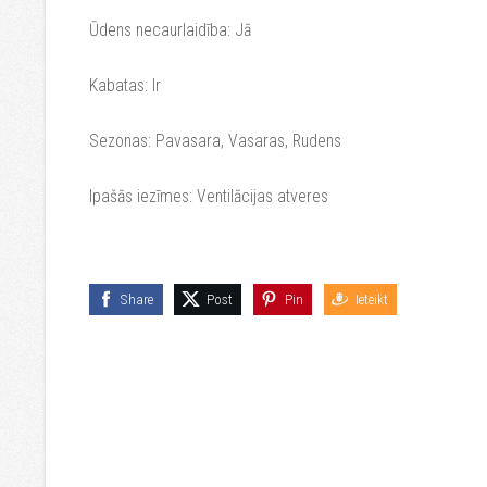
Ūdens necaurlaidība: Jā
Kabatas: Ir
Sezonas: Pavasara, Vasaras, Rudens
Ipašās iezīmes: Ventilācijas atveres
Share
Post
Pin
Ieteikt