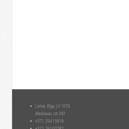
Latvia, Rīga
,
LV-1019
,
Maskavas str.243
+371 29415818
+371 26100282