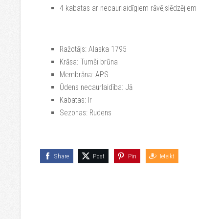
4 kabatas ar necaurlaidīgiem rāvējslēdzējiem
Ražotājs: Alaska 1795
Krāsa: Tumši brūna
Membrāna: APS
Ūdens necaurlaidība: Jā
Kabatas: Ir
Sezonas: Rudens
Share
Post
Pin
Ieteikt