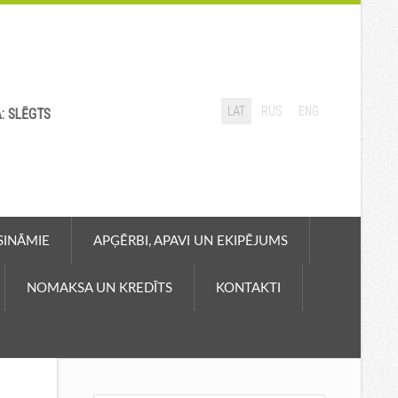
LAT
RUS
ENG
A: SLĒGTS
ASINĀMIE
APĢĒRBI, APAVI UN EKIPĒJUMS
NOMAKSA UN KREDĪTS
KONTAKTI