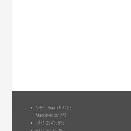
Latvia, Rīga
,
LV-1019
,
Maskavas str.243
+371 29415818
+371 26100282