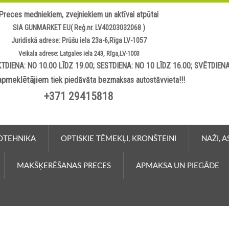
Preces medniekiem, zvejniekiem un aktīvai atpūtai
SIA GUNMARKET EU( Reģ.nr. LV40203032068 )
Juridiskā adrese: Prūšu iela 23a-6,Rīga LV-1057
Veikala adrese: Latgales iela 243, Rīga,LV-1003
TDIENA: NO 10.00 LĪDZ 19.00; SESTDIENA: NO 10 LĪDZ 16.00; SVĒTDIEN
apmeklētājiem
tiek piedāvāta bezmaksas autostāvvieta!!!
+371 29415818
OTEHNIKA
OPTISKIE TĒMEKĻI, KRONŠTEINI
NAŽI, 
MAKŠĶERĒŠANAS PRECES
APMAKSA UN PIEGĀDE