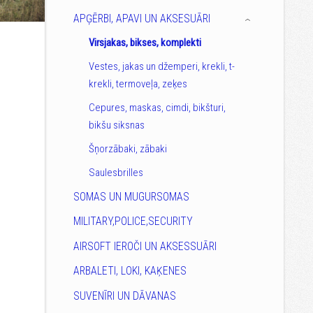
APĢĒRBI, APAVI UN AKSESUĀRI
›
Virsjakas, bikses, komplekti
Vestes, jakas un džemperi, krekli, t-
krekli, termoveļa, zeķes
Cepures, maskas, cimdi, bikšturi,
bikšu siksnas
Šņorzābaki, zābaki
Saulesbrilles
SOMAS UN MUGURSOMAS
MILITARY,POLICE,SECURITY
AIRSOFT IEROČI UN AKSESSUĀRI
ARBALETI, LOKI, KAĶENES
SUVENĪRI UN DĀVANAS