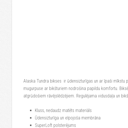
Alaska Tundra bikses ir ūdensizturīgas un ar īpaši mīkstu 
mugurpuse ar bikšturiem nodrošina papildu komfortu. Biksē
atgrūdošiem rāvējslēdzējiem. Regulējama vidusdaļa un bikš
Kluss, nedaudz matēts materiāls
Ūdensizturīga un elpojoša membrāna
SuperLoft polsterējums