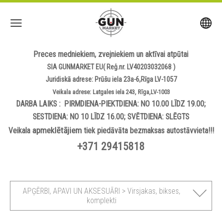
Preces medniekiem, zvejniekiem un aktīvai atpūtai
SIA GUNMARKET EU( Reģ.nr. LV40203032068 )
Juridiskā adrese: Prūšu iela 23a-6,Rīga LV-1057
Veikala adrese: Latgales iela 243, Rīga,LV-1003
DARBA LAIKS : PIRMDIENA-PIEKTDIENA: NO 10.00 LĪDZ 19.00;
SESTDIENA: NO 10 LĪDZ 16.00; SVĒTDIENA: SLĒGTS
apmeklētājiem
Veikala
tiek piedāvāta bezmaksas autostāvvieta!!!
+371 29415818
APĢĒRBI, APAVI UN AKSESUĀRI > Virsjakas, bikses,
komplekti