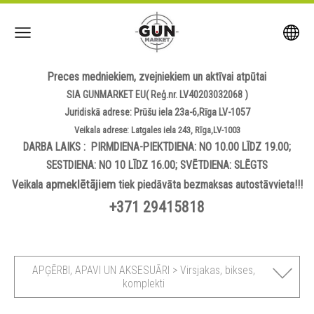
Preces medniekiem, zvejniekiem un aktīvai atpūtai
SIA GUNMARKET EU( Reģ.nr. LV40203032068 )
Juridiskā adrese: Prūšu iela 23a-6,Rīga LV-1057
Veikala adrese: Latgales iela 243, Rīga,LV-1003
DARBA LAIKS : PIRMDIENA-PIEKTDIENA: NO 10.00 LĪDZ 19.00;
SESTDIENA: NO 10 LĪDZ 16.00; SVĒTDIENA: SLĒGTS
apmeklētājiem
Veikala
tiek piedāvāta bezmaksas autostāvvieta!!!
+371 29415818
APĢĒRBI, APAVI UN AKSESUĀRI > Virsjakas, bikses,
komplekti