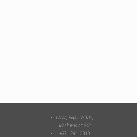
Latvia, Rīga
,
LV-1019
,
Maskavas str.243
+371 29415818