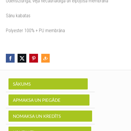
Ū
densizturīga, vēja necaurlaidīga un elpojoša membrāna
Sānu kabatas
Polyester 100% + PU membrāna
SĀKUMS
APMAKSA UN PIEGĀDE
NOMAKSA UN KREDĪTS