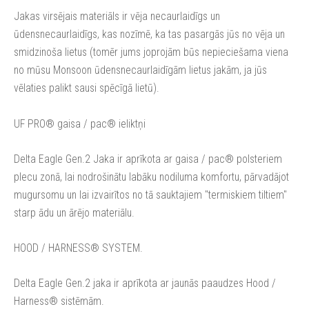
Jakas virsējais
materiāls ir vēja necaurlaidīgs un
ūdensnecaurlaidīgs, kas nozīmē, ka tas pasargās jūs
no
vēja
un
smidzinoša lietus
(tomēr jums joprojām būs nepieciešama viena
no mūsu Monsoon ūdensnecaurlaidīgām lietus jakām, ja jūs
vēlaties palikt sausi spēcīgā lietū).
UF PRO® gaisa / pac® ieliktņi
Delta Eagle Gen.2 Ja
ka
ir aprīkot
a
ar gaisa / pac®
polsteriem
plecu zonā, lai nodrošinātu labāku nodiluma komfortu, pārvadājot
mugursomu un lai izvairītos no tā sauktajiem "termiskiem tiltiem"
starp ādu un ārējo materiālu.
HOOD / HARNESS® SYSTEM.
Delta Eagle Gen.2 jaka ir aprīkota ar jaunās paaudzes Hood /
Harness® sistēmām.