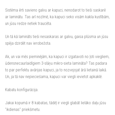
Sistēma ērti savieno galvu ar kapuci, nenodarot to tieši saskarē
ar laminātu. Tas arī nozīmē, ka kapuci seko visām kakla kustībām,
un jūsu redze netiek traucēta.
Un tā kā lamināts tieši nesaskaras ar galvu, gaisa plūsma un jūsu
spēja dzirdēt nav ierobežota.
Ak, un vai mēs pieminējām, ka kapuci ir izgatavoti no ļoti viegliem,
ūdensnecaurlaidīgiem 3-slāņu mikro-sieta lamināta? Tas padara
to par perfektu avārijas kapuci, ja to nozvejojat ārā lietainā laikā.
Un, ja tā nav nepieciešama, kapuci var viegli ievietot apkaklē.
Kabatu konfigurācija.
Jakai kopumā ir 8 kabatas, tādēļ ir viegli glabāt lielāko daļu jūsu
"ikdienas" priekšmetu.