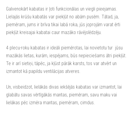
Galvenokārt kabatas ir ļoti funkcionālas un viegli pieejamas.
Lielajās krūšu kabatās var piekļūt no abām pusēm. Tātad, ja,
piemēram, jums ir brīva tikai labā roka, jūs joprojām varat ērti
piekļūt kreisajai kabatai caur mazāko rāvējslēdzēju.
4 plecu-roku kabatas ir ideāli piemērotas, lai novietotu tur jūsu
mazākās lietas, kurām, iespējams, būs nepieciešams ātri piekļūt.
Te ir arī sietiņi, tāpēc, ja kļūst pārāk karsts, tos var atvērt un
izmantot kā papildu ventilācijas atveres.
Un, visbeidzot, lielākās divas iekšējās kabatas var izmantot, lai
glabātu savas vērtīgākās mantas, piemēram, savu maku vai
lielākas pēc izmēra mantas, piemēram, cimdus.