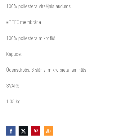
100% poliestera virsējais audums
ePTFE membrāna
100% poliestera mikroflīš
Kapuce:
Ūdensdrošs, 3 slānis, mikro-sieta lamināts
SVARS
1,05 kg