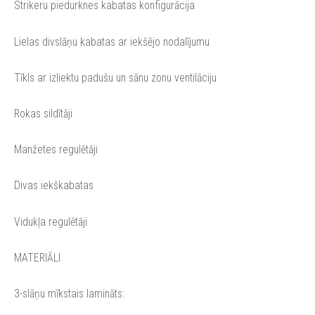
Strikeru piedurknes kabatas konfigurācija
Lielas divslāņu kabatas ar iekšējo nodalījumu
Tīkls ar izliektu padušu un sānu zonu ventilāciju
Rokas sildītāji
Manžetes regulētāji
Divas iekškabatas
Vidukļa regulētāji
MATERIĀLI
3-slāņu mīkstais lamināts: