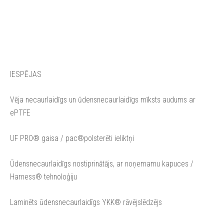
IESPĒJAS
Vēja necaurlaidīgs un ūdensnecaurlaidīgs mīksts audums ar
ePTFE
UF PRO® gaisa / pac®polsterēti ieliktņi
Ūdensnecaurlaidīgs nostiprinātājs, ar noņemamu kapuces /
Harness® tehnoloģiju
Laminēts ūdensnecaurlaidīgs YKK® rāvējslēdzējs