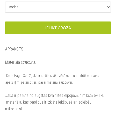
IELIKT GROZĀ
APRAKSTS
Materiāla struktūra.
Delta Eagle Gen.2
jaka
ir ideāla izvēle vēsāk
iem
un mitrā
kiem
laika
apstākļim
, pateicoties īpaša
i
materiāla uzbūvei.
Jaka
ir pašūta no augstas kvalitātes elpojošāun mīkstā ePTFE
materiāla, kas papildus ir izklāts iekšpusē ar izolējošu
mikrofleisku.