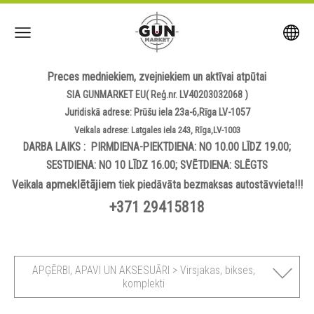
Preces medniekiem, zvejniekiem un aktīvai atpūtai
SIA GUNMARKET EU( Reģ.nr. LV40203032068 )
Juridiskā adrese: Prūšu iela 23a-6,Rīga LV-1057
Veikala adrese: Latgales iela 243, Rīga,LV-1003
DARBA LAIKS : PIRMDIENA-PIEKTDIENA: NO 10.00 LĪDZ 19.00;
SESTDIENA: NO 10 LĪDZ 16.00; SVĒTDIENA: SLĒGTS
apmeklētājiem
Veikala
tiek piedāvāta bezmaksas autostāvvieta!!!
+371 29415818
APĢĒRBI, APAVI UN AKSESUĀRI > Virsjakas, bikses,
komplekti