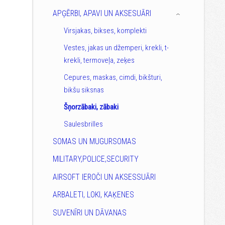
APĢĒRBI, APAVI UN AKSESUĀRI
›
Virsjakas, bikses, komplekti
Vestes, jakas un džemperi, krekli, t-
krekli, termoveļa, zeķes
Cepures, maskas, cimdi, bikšturi,
bikšu siksnas
Šņorzābaki, zābaki
Saulesbrilles
SOMAS UN MUGURSOMAS
MILITARY,POLICE,SECURITY
AIRSOFT IEROČI UN AKSESSUĀRI
ARBALETI, LOKI, KAĶENES
SUVENĪRI UN DĀVANAS