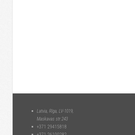
Latvia, Rīga
,
LV-1019
,
Maskavas str.243
+371 29415818
+371 26100282