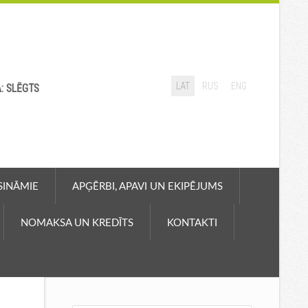
LAT
RUS
ENG
A: SLĒGTS
ASINĀMIE
APĢĒRBI, APAVI UN EKIPĒJUMS
NOMAKSA UN KREDĪTS
KONTAKTI