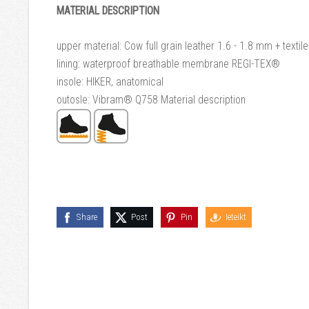
MATERIAL DESCRIPTION
upper material: Cow full grain leather 1.6 - 1.8 mm + textile
lining:
waterproof breathable membrane REGI-TEX®
insole:
HIKER, anatomical
outosle:
Vibram® Q758 Material description
Share
Post
Pin
Ieteikt