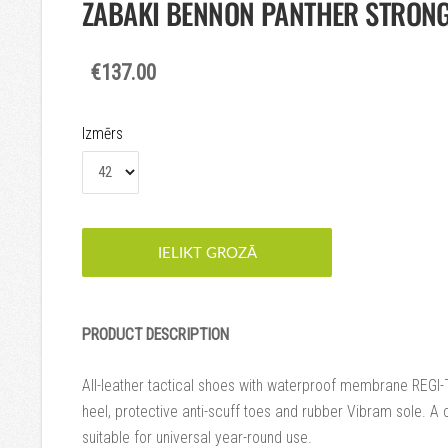
ZĀBAKI BENNON PANTHER STRON
€137.00
Izmērs
IELIKT GROZĀ
PRODUCT DESCRIPTION
All-leather tactical shoes with waterproof membrane REGI-T
heel, protective anti-scuff toes and rubber Vibram sole. A 
suitable for universal year-round use.