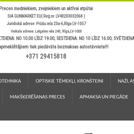
Preces medniekiem, zvejniekiem un aktīvai atpūtai
SIA GUNMARKET EU( Reģ.nr. LV40203032068 )
Juridiskā adrese: Prūšu iela 23a-6,Rīga LV-1057
Veikala adrese: Latgales iela 243, Rīga,LV-1003
TDIENA: NO 10.00 LĪDZ 19.00; SESTDIENA: NO 10 LĪDZ 16.00; SVĒTDIEN
apmeklētājiem
tiek piedāvāta bezmaksas autostāvvieta!!!
+371 29415818
OTEHNIKA
OPTISKIE TĒMEKĻI, KRONŠTEINI
NAŽI, 
MAKŠĶERĒŠANAS PRECES
APMAKSA UN PIEGĀDE