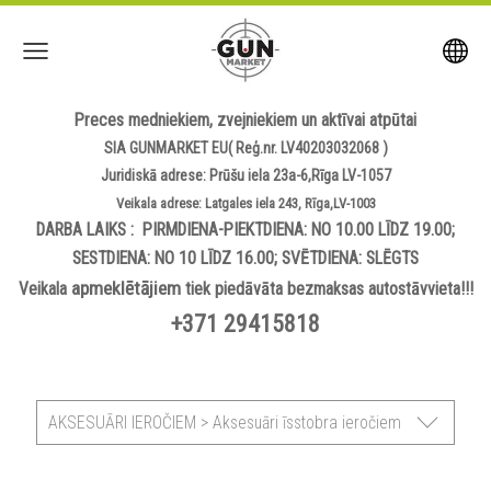
Preces medniekiem, zvejniekiem un aktīvai atpūtai
SIA GUNMARKET EU( Reģ.nr. LV40203032068 )
Juridiskā adrese: Prūšu iela 23a-6,Rīga LV-1057
Veikala adrese: Latgales iela 243, Rīga,LV-1003
DARBA LAIKS : PIRMDIENA-PIEKTDIENA: NO 10.00 LĪDZ 19.00;
SESTDIENA: NO 10 LĪDZ 16.00; SVĒTDIENA: SLĒGTS
apmeklētājiem
Veikala
tiek piedāvāta bezmaksas autostāvvieta!!!
+371 29415818
AKSESUĀRI IEROČIEM > Aksesuāri īsstobra ieročiem