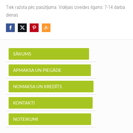
Tiek ražota pēc pasūtījuma. Vidējais izveides ilgums: 7-14 darba
dienas.
SĀKUMS
APMAKSA UN PIEGĀDE
NOMAKSA UN KREDĪTS
KONTAKTI
NOTEIKUMI