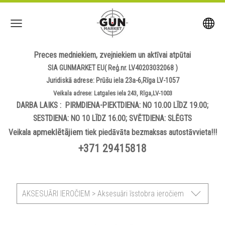
Preces medniekiem, zvejniekiem un aktīvai atpūtai
SIA GUNMARKET EU( Reģ.nr. LV40203032068 )
Juridiskā adrese: Prūšu iela 23a-6,Rīga LV-1057
Veikala adrese: Latgales iela 243, Rīga,LV-1003
DARBA LAIKS : PIRMDIENA-PIEKTDIENA: NO 10.00 LĪDZ 19.00;
SESTDIENA: NO 10 LĪDZ 16.00; SVĒTDIENA: SLĒGTS
apmeklētājiem
Veikala
tiek piedāvāta bezmaksas autostāvvieta!!!
+371 29415818
AKSESUĀRI IEROČIEM > Aksesuāri īsstobra ieročiem