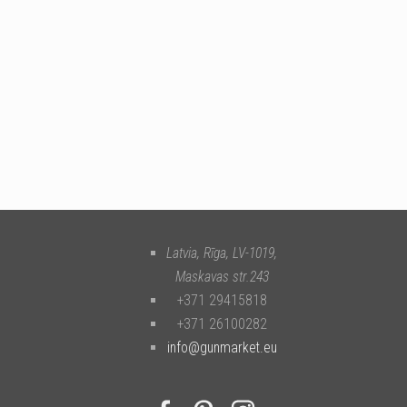
Latvia, Rīga
,
LV-1019
,
Maskavas str.243
+371 29415818
+371 26100282
info@gunmarket.eu