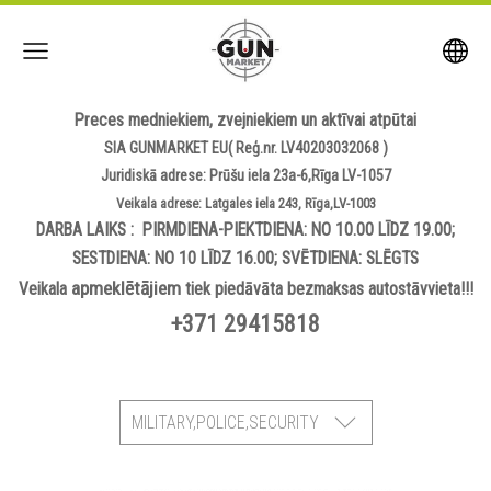
Preces medniekiem, zvejniekiem un aktīvai atpūtai
SIA GUNMARKET EU( Reģ.nr. LV40203032068 )
Juridiskā adrese: Prūšu iela 23a-6,Rīga LV-1057
Veikala adrese: Latgales iela 243, Rīga,LV-1003
DARBA LAIKS : PIRMDIENA-PIEKTDIENA: NO 10.00 LĪDZ 19.00;
SESTDIENA: NO 10 LĪDZ 16.00; SVĒTDIENA: SLĒGTS
apmeklētājiem
Veikala
tiek piedāvāta bezmaksas autostāvvieta!!!
+371 29415818
MILITARY,POLICE,SECURITY