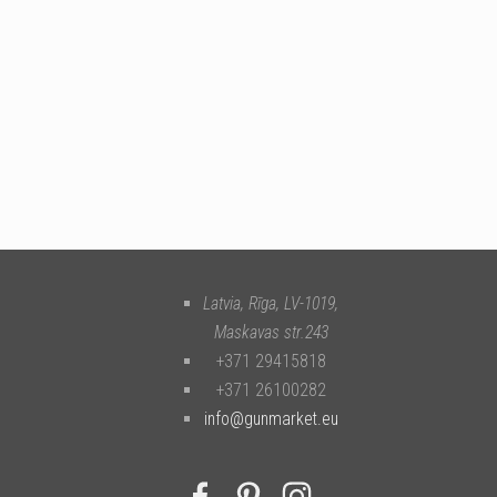
Latvia, Rīga
,
LV-1019
,
Maskavas str.243
+371 29415818
+371 26100282
info@gunmarket.eu