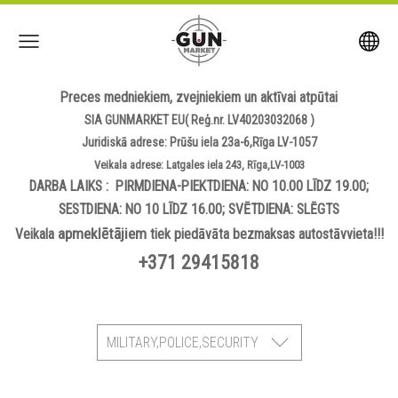
Preces medniekiem, zvejniekiem un aktīvai atpūtai
SIA GUNMARKET EU( Reģ.nr. LV40203032068 )
Juridiskā adrese: Prūšu iela 23a-6,Rīga LV-1057
Veikala adrese: Latgales iela 243, Rīga,LV-1003
DARBA LAIKS : PIRMDIENA-PIEKTDIENA: NO 10.00 LĪDZ 19.00;
SESTDIENA: NO 10 LĪDZ 16.00; SVĒTDIENA: SLĒGTS
apmeklētājiem
Veikala
tiek piedāvāta bezmaksas autostāvvieta!!!
+371 29415818
MILITARY,POLICE,SECURITY