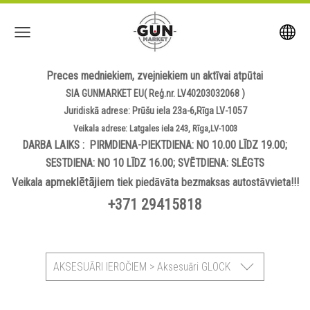
Preces medniekiem, zvejniekiem un aktīvai atpūtai
SIA GUNMARKET EU( Reģ.nr. LV40203032068 )
Juridiskā adrese: Prūšu iela 23a-6,Rīga LV-1057
Veikala adrese: Latgales iela 243, Rīga,LV-1003
DARBA LAIKS : PIRMDIENA-PIEKTDIENA: NO 10.00 LĪDZ 19.00;
SESTDIENA: NO 10 LĪDZ 16.00; SVĒTDIENA: SLĒGTS
apmeklētājiem
Veikala
tiek piedāvāta bezmaksas autostāvvieta!!!
+371 29415818
AKSESUĀRI IEROČIEM > Aksesuāri GLOCK