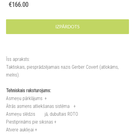
€166.00
IZPĀRDOTS
Īss apraksts:
Taktiskais, piesprādzējamais nazis Gerber Covert (atlokāms,
melns).
Tehniskais raksturojums:
Asmeņu pārklājums
+
Ātrās asmens atliekšanas sistēma
+
Asmeņu slēdzis
jā, dubultais ROTO
Piestiprināms pie siksnas
+
Atvere aukliņai
+