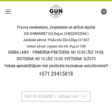
Preces medniekiem, zvejniekiem un aktīvai atpūtai
SIA GUNMARKET EU( Reģ.nr. LV40203032068 )
Juridiskā adrese: Prūšu iela 23a-6,Rīga LV-1057
Veikala adrese: Latgales iela 243, Rīga,LV-1003
DARBA LAIKS : PIRMDIENA-PIEKTDIENA: NO 10.00 LĪDZ 19.00;
SESTDIENA: NO 10 LĪDZ 16.00; SVĒTDIENA: SLĒGTS
apmeklētājiem
Veikala
tiek piedāvāta bezmaksas autostāvvieta!!!
+371 29415818
NAŽI UN ASINĀMIE > Taktiskie naži