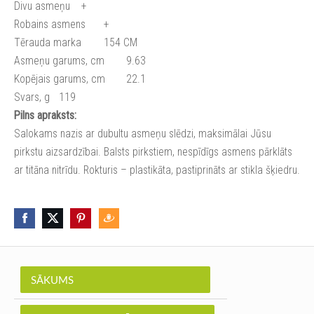
Divu asmeņu
+
Robains asmens
+
Tērauda marka
154 CM
Asmeņu garums, cm
9.63
Kopējais garums, cm
22.1
Svars, g
119
Pilns apraksts:
Salokams nazis ar dubultu asmeņu slēdzi, maksimālai Jūsu
pirkstu aizsardzībai. Balsts pirkstiem, nespīdīgs asmens pārklāts
ar titāna nitrīdu. Rokturis – plastikāta, pastiprināts ar stikla šķiedru.
SĀKUMS