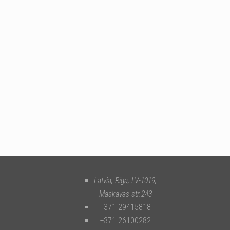
Latvia, Rīga
,
LV-1019
,
Maskavas str.243
+371 29415818
+371 26100282