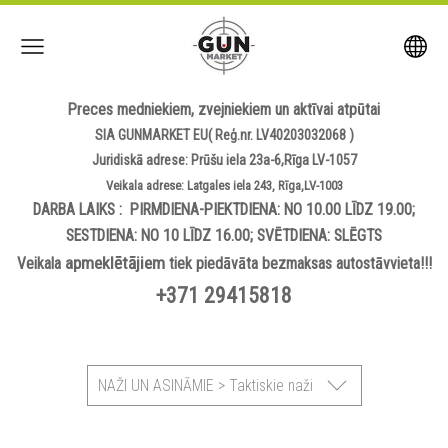
Preces medniekiem, zvejniekiem un aktīvai atpūtai
SIA GUNMARKET EU( Reģ.nr. LV40203032068 )
Juridiskā adrese: Prūšu iela 23a-6,Rīga LV-1057
Veikala adrese: Latgales iela 243, Rīga,LV-1003
DARBA LAIKS : PIRMDIENA-PIEKTDIENA: NO 10.00 LĪDZ 19.00;
SESTDIENA: NO 10 LĪDZ 16.00; SVĒTDIENA: SLĒGTS
apmeklētājiem
Veikala
tiek piedāvāta bezmaksas autostāvvieta!!!
+371 29415818
NAŽI UN ASINĀMIE > Taktiskie naži