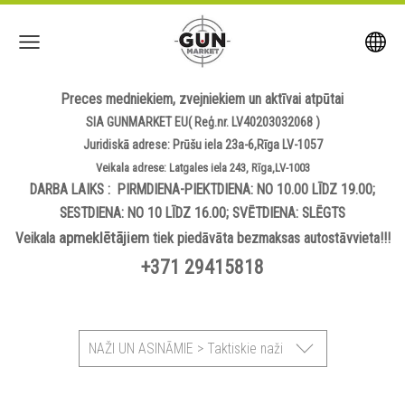
Preces medniekiem, zvejniekiem un aktīvai atpūtai
SIA GUNMARKET EU( Reģ.nr. LV40203032068 )
Juridiskā adrese: Prūšu iela 23a-6,Rīga LV-1057
Veikala adrese: Latgales iela 243, Rīga,LV-1003
DARBA LAIKS : PIRMDIENA-PIEKTDIENA: NO 10.00 LĪDZ 19.00;
SESTDIENA: NO 10 LĪDZ 16.00; SVĒTDIENA: SLĒGTS
apmeklētājiem
Veikala
tiek piedāvāta bezmaksas autostāvvieta!!!
+371 29415818
NAŽI UN ASINĀMIE > Taktiskie naži