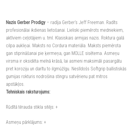
Nazis Gerber Prodigy
– radīja Gerber's Jeff Freeman. Radīts
profesionālai ikdienas lietošanai. Lieliski piemērots medniekiem,
aktīviem ceļotājiem u. tml. Klasiskais armijas nazis. Roktura galā
cilpa aukliņai. Maksts no Cordura materiāla. Maksts piemērota
gan stiprināšanai pie ķermeņa, gan MOLLE sisētema. Asmeņu
virsma ir oksidēta melnā krāsā, lai asmeni maksimāli pasargātu
pret koroziju un darītu to ilgmūžīgu. Neslīdošs Softgrip ballistiskās
gumijas rokturis nodrošina stingru satvērienu pat mitros
apstākļos.
Tehniskais raksturojums:
Rūdītā tērauda stikla sitējs: +
Asmeņu pārklājums: +