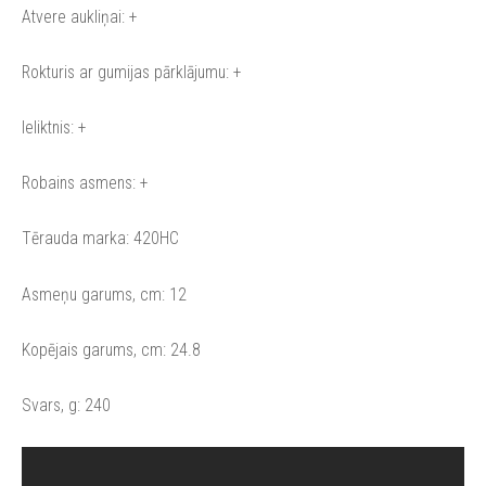
Atvere aukliņai: +
Rokturis ar gumijas pārklājumu: +
Ieliktnis: +
Robains asmens: +
Tērauda marka: 420HC
Asmeņu garums, cm: 12
Kopējais garums, cm: 24.8
Svars, g: 240