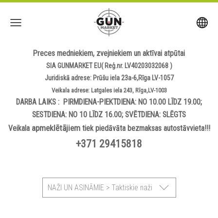
Preces medniekiem, zvejniekiem un aktīvai atpūtai
SIA GUNMARKET EU( Reģ.nr. LV40203032068 )
Juridiskā adrese: Prūšu iela 23a-6,Rīga LV-1057
Veikala adrese: Latgales iela 243, Rīga,LV-1003
DARBA LAIKS : PIRMDIENA-PIEKTDIENA: NO 10.00 LĪDZ 19.00;
SESTDIENA: NO 10 LĪDZ 16.00; SVĒTDIENA: SLĒGTS
apmeklētājiem
Veikala
tiek piedāvāta bezmaksas autostāvvieta!!!
+371 29415818
NAŽI UN ASINĀMIE > Taktiskie naži