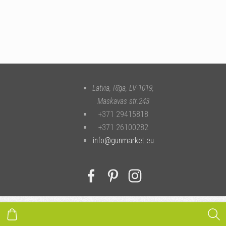
Latvia, Rīga
,
LV-1019
,
Maskavas str.243
+371 29415818
+371 26100282
info@gunmarket.eu