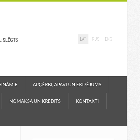
LAT
RUS
ENG
A: SLĒGTS
ASINĀMIE
APĢĒRBI, APAVI UN EKIPĒJUMS
NOMAKSA UN KREDĪTS
KONTAKTI