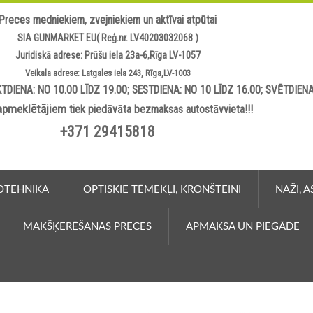
Preces medniekiem, zvejniekiem un aktīvai atpūtai
SIA GUNMARKET EU( Reģ.nr. LV40203032068 )
Juridiskā adrese: Prūšu iela 23a-6,Rīga LV-1057
Veikala adrese: Latgales iela 243, Rīga,LV-1003
TDIENA: NO 10.00 LĪDZ 19.00; SESTDIENA: NO 10 LĪDZ 16.00; SVĒTDIEN
apmeklētājiem
tiek piedāvāta bezmaksas autostāvvieta!!!
+371 29415818
OTEHNIKA
OPTISKIE TĒMEKĻI, KRONŠTEINI
NAŽI, 
MAKŠĶERĒŠANAS PRECES
APMAKSA UN PIEGĀDE