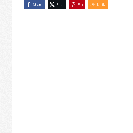
Share
Post
Pin
Ieteikt