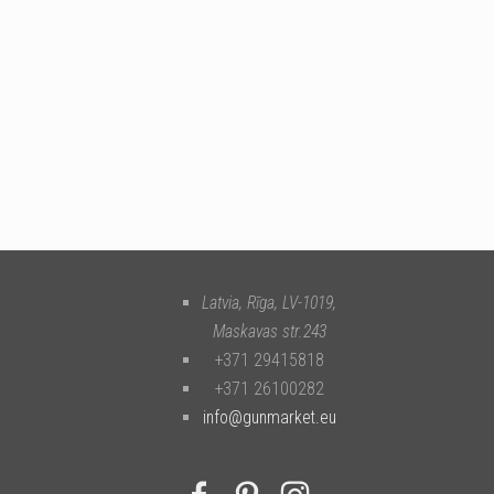
Latvia, Rīga
,
LV-1019
,
Maskavas str.243
+371 29415818
+371 26100282
info@gunmarket.eu