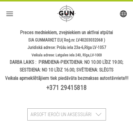
Preces medniekiem, zvejniekiem un aktīvai atpūtai
SIA GUNMARKET EU( Reģ.nr. LV40203032068 )
Juridiskā adrese: Prūšu iela 23a-6,Rīga LV-1057
Veikala adrese: Latgales iela 243, Rīga,LV-1003
DARBA LAIKS : PIRMDIENA-PIEKTDIENA: NO 10.00 LĪDZ 19.00;
SESTDIENA: NO 10 LĪDZ 16.00; SVĒTDIENA: SLĒGTS
apmeklētājiem
Veikala
tiek piedāvāta bezmaksas autostāvvieta!!!
+371 29415818
AIRSOFT IEROČI UN AKSESSUĀRI