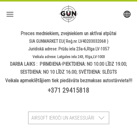
Preces medniekiem, zvejniekiem un aktīvai atpūtai
SIA GUNMARKET EU( Reģ.nr. LV40203032068 )
Juridiskā adrese: Prūšu iela 23a-6,Rīga LV-1057
Veikala adrese: Latgales iela 243, Rīga,LV-1003
DARBA LAIKS : PIRMDIENA-PIEKTDIENA: NO 10.00 LĪDZ 19.00;
SESTDIENA: NO 10 LĪDZ 16.00; SVĒTDIENA: SLĒGTS
apmeklētājiem
Veikala
tiek piedāvāta bezmaksas autostāvvieta!!!
+371 29415818
AIRSOFT IEROČI UN AKSESSUĀRI