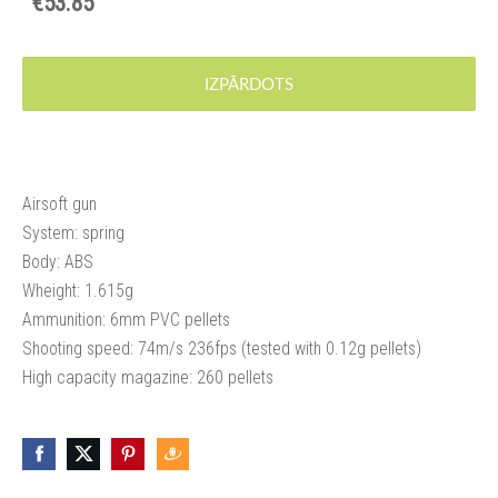
€53.85
IZPĀRDOTS
Airsoft gun
System: spring
Body: ABS
Wheight: 1.615g
Ammunition: 6mm PVC pellets
Shooting speed: 74m/s 236fps (tested with 0.12g pellets)
High capacity magazine: 260 pellets