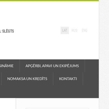
LAT
RUS
ENG
A: SLĒGTS
ASINĀMIE
APĢĒRBI, APAVI UN EKIPĒJUMS
NOMAKSA UN KREDĪTS
KONTAKTI