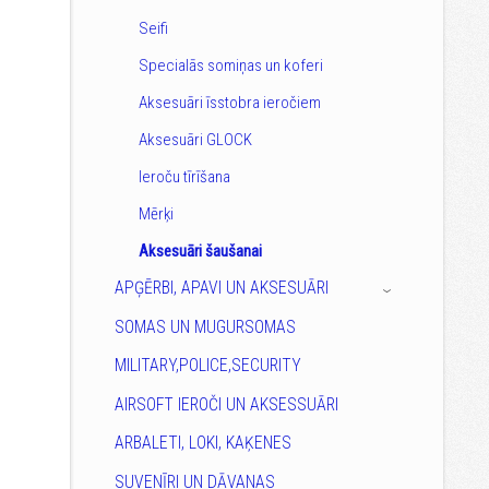
Seifi
Specialās somiņas un koferi
Aksesuāri īsstobra ieročiem
Aksesuāri GLOCK
Ieroču tīrīšana
Mērķi
Aksesuāri šaušanai
APĢĒRBI, APAVI UN AKSESUĀRI
›
SOMAS UN MUGURSOMAS
MILITARY,POLICE,SECURITY
AIRSOFT IEROČI UN AKSESSUĀRI
ARBALETI, LOKI, KAĶENES
SUVENĪRI UN DĀVANAS