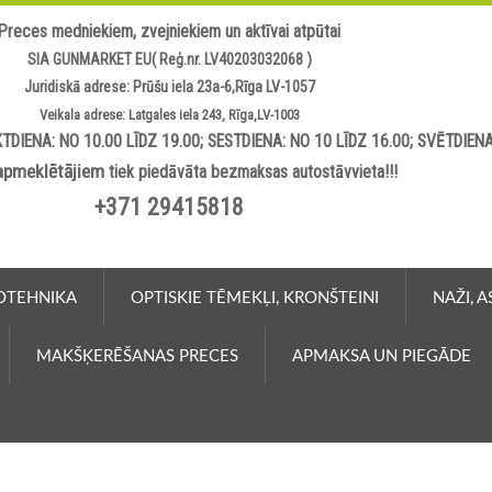
Preces medniekiem, zvejniekiem un aktīvai atpūtai
SIA GUNMARKET EU( Reģ.nr. LV40203032068 )
Juridiskā adrese: Prūšu iela 23a-6,Rīga LV-1057
Veikala adrese: Latgales iela 243, Rīga,LV-1003
TDIENA: NO 10.00 LĪDZ 19.00; SESTDIENA: NO 10 LĪDZ 16.00; SVĒTDIEN
apmeklētājiem
tiek piedāvāta bezmaksas autostāvvieta!!!
+371 29415818
OTEHNIKA
OPTISKIE TĒMEKĻI, KRONŠTEINI
NAŽI, 
MAKŠĶERĒŠANAS PRECES
APMAKSA UN PIEGĀDE