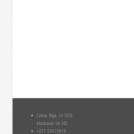
Latvia, Rīga
,
LV-1019
,
Maskavas str.243
+371 29415818