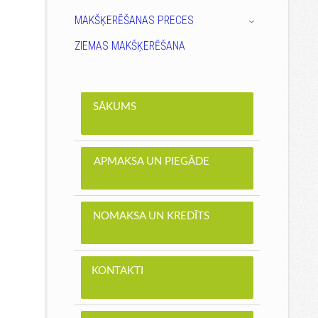
MAKŠĶERĒŠANAS PRECES
›
ZIEMAS MAKŠĶERĒŠANA
SĀKUMS
APMAKSA UN PIEGĀDE
NOMAKSA UN KREDĪTS
KONTAKTI