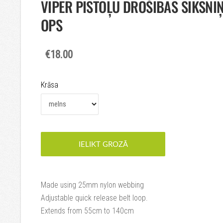
VIPER PISTOĻU DROŠĪBAS SIKSNI
OPS
€18.00
Krāsa
IELIKT GROZĀ
Made using 25mm nylon webbing
Adjustable quick release belt loop.
Extends from 55cm to 140cm