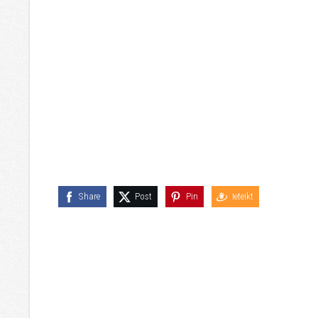
Share
Post
Pin
Ieteikt