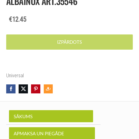
ALBAINOX ART.35546
€12.45
IZPĀRDOTS
Universal
SĀKUMS
APMAKSA UN PIEGĀDE