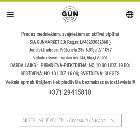
Preces medniekiem, zvejniekiem un aktīvai atpūtai
SIA GUNMARKET EU( Reģ.nr. LV40203032068 )
Juridiskā adrese: Prūšu iela 23a-6,Rīga LV-1057
Veikala adrese: Latgales iela 243, Rīga,LV-1003
DARBA LAIKS : PIRMDIENA-PIEKTDIENA: NO 10.00 LĪDZ 19.00;
SESTDIENA: NO 10 LĪDZ 16.00; SVĒTDIENA: SLĒGTS
apmeklētājiem
Veikala
tiek piedāvāta bezmaksas autostāvvieta!!!
+371 29415818
AKSESUĀRI IEROČIEM > Aksesuāri šaušanai