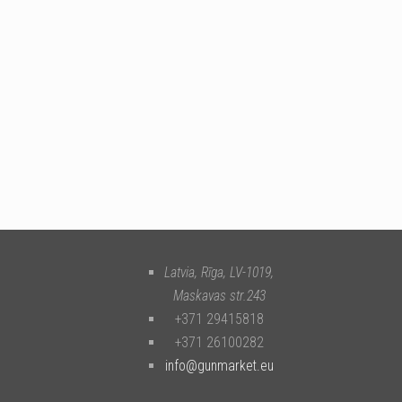
Latvia, Rīga
,
LV-1019
,
Maskavas str.243
+371 29415818
+371 26100282
info@gunmarket.eu