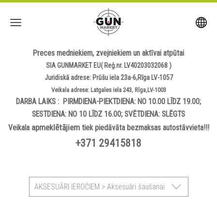
Preces medniekiem, zvejniekiem un aktīvai atpūtai
SIA GUNMARKET EU( Reģ.nr. LV40203032068 )
Juridiskā adrese: Prūšu iela 23a-6,Rīga LV-1057
Veikala adrese: Latgales iela 243, Rīga,LV-1003
DARBA LAIKS : PIRMDIENA-PIEKTDIENA: NO 10.00 LĪDZ 19.00;
SESTDIENA: NO 10 LĪDZ 16.00; SVĒTDIENA: SLĒGTS
apmeklētājiem
Veikala
tiek piedāvāta bezmaksas autostāvvieta!!!
+371 29415818
AKSESUĀRI IEROČIEM > Aksesuāri šaušanai