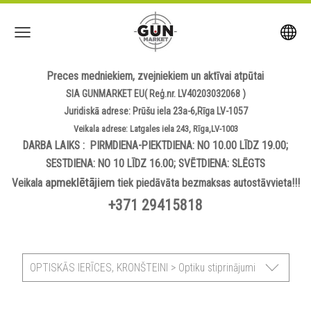
Preces medniekiem, zvejniekiem un aktīvai atpūtai
SIA GUNMARKET EU( Reģ.nr. LV40203032068 )
Juridiskā adrese: Prūšu iela 23a-6,Rīga LV-1057
Veikala adrese: Latgales iela 243, Rīga,LV-1003
DARBA LAIKS : PIRMDIENA-PIEKTDIENA: NO 10.00 LĪDZ 19.00;
SESTDIENA: NO 10 LĪDZ 16.00; SVĒTDIENA: SLĒGTS
apmeklētājiem
Veikala
tiek piedāvāta bezmaksas autostāvvieta!!!
+371 29415818
OPTISKĀS IERĪCES, KRONŠTEINI > Optiku stiprinājumi